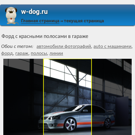
w-dog.ru
Главная страница
текущая страница
⇒
Форд с красными полосами в гараже
Обои с тегом:
автомобили фотографий
,
auto с машинами
,
форд
,
гараж
,
полосы
,
линии