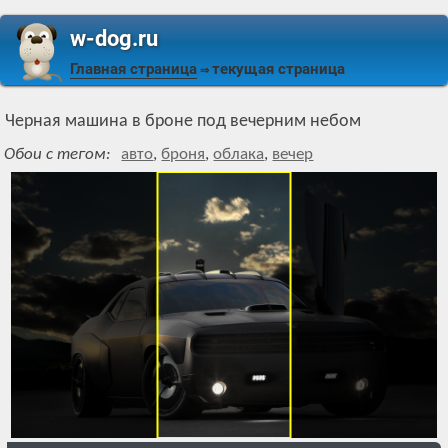
w-dog.ru
Главная страница
текущая страница
⇒
Черная машина в броне под вечерним небом
Обои с тегом:
авто
,
броня
,
облака
,
вечер