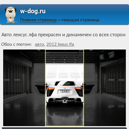
w-dog.ru
Главная страница
текущая страница
⇒
Авто лексус лфа прекрасен и динамичен со всех сторон
Обои с тегом:
авто
,
2012 lexus lfa