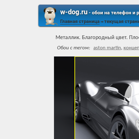
w-dog.ru
- обои на телефон и 
Главная страница
текущая стран
⇒
Металлик. Благородный цвет. Пл
Обои с тегом:
aston martin
,
концеп