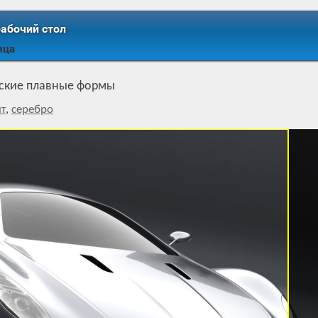
рабочий стол
ица
оские плавные формы
т
,
серебро