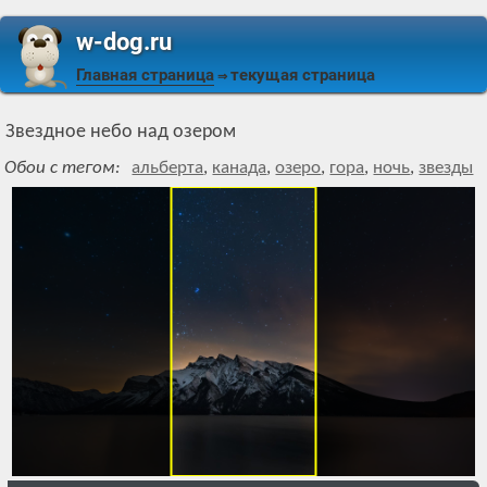
w-dog.ru
Главная страница
текущая страница
⇒
Звездное небо над озером
Обои с тегом:
альберта
,
канада
,
озеро
,
гора
,
ночь
,
звезды