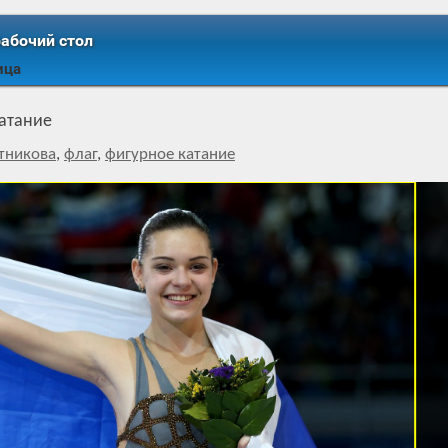
рабочий стол
ица
атание
тникова
,
флаг
,
фигурное катание