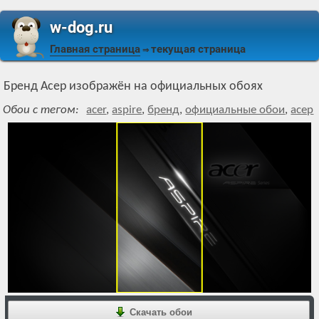
w-dog.ru
Главная страница
текущая страница
⇒
Бренд Асер изображён на официальных обоях
Обои с тегом:
acer
,
aspire
,
бренд
,
официальные обои
,
асер
Скачать обои