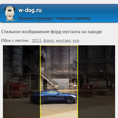
w-dog.ru
Главная страница
текущая страница
⇒
Стильное изображение форд мустанга на заводе
Обои с тегом:
2011
,
форд
,
мустанг
,
ртр