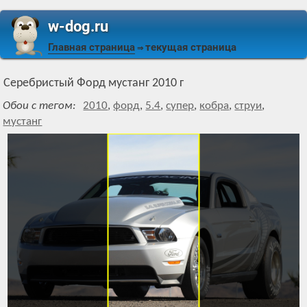
w-dog.ru
Главная страница
текущая страница
⇒
Серебристый Форд мустанг 2010 г
Обои с тегом:
2010
,
форд
,
5.4
,
супер
,
кобра
,
струи
,
мустанг