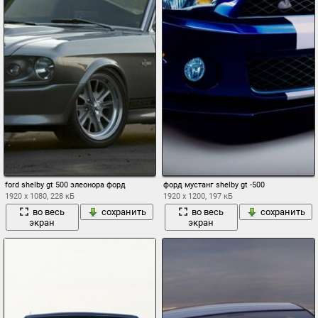
ford shelby gt 500 элеонора форд
форд мустанг shelby gt -500
1920 x 1080, 228 кБ
1920 x 1200, 197 кБ
во весь
сохранить
во весь
сохранить
экран
экран