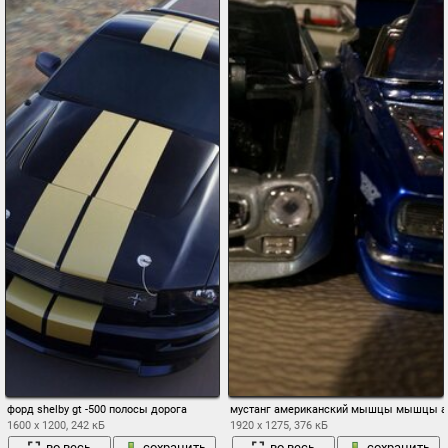
форд shelby gt -500 полосы дорога
мустанг американский мышцы мышцы авт
1600 x 1200, 242 кБ
1920 x 1275, 376 кБ
во весь
сохранить
во весь
сохранить