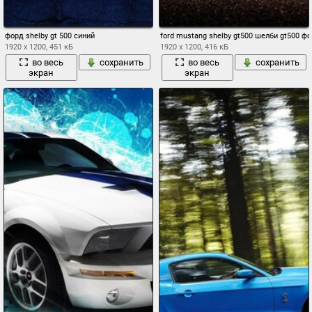
форд shelby gt 500 синий
ford mustang shelby gt500 шелби gt500 ф
1920 x 1200, 451 кБ
1920 x 1200, 416 кБ
во весь
сохранить
во весь
сохранить
экран
экран