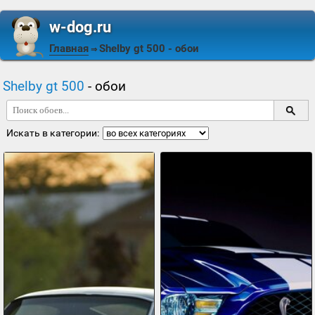
w-dog.ru
Главная
Shelby gt 500
- обои
⇒
Shelby gt 500
- обои
Искать в категории: