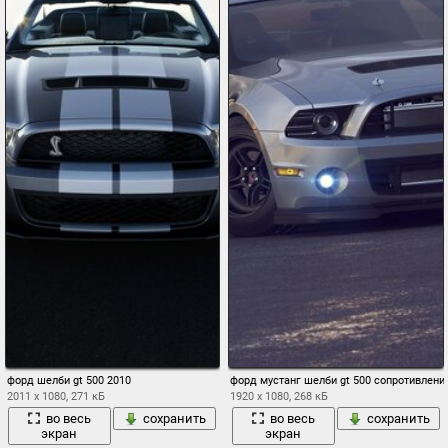
форд шелби gt 500 2010
форд мустанг шелби gt 500 сопротивлени
2011 x 1080, 271 кБ
1920 x 1080, 268 кБ
во весь
сохранить
во весь
сохранить
экран
экран