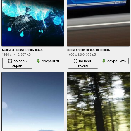
машина перед shelby gt500
форд shelby gt 500 скорость
1920 x 1440, 807 кБ
1600 x 1200, 373 кБ
во весь
сохранить
во весь
сохранить
экран
экран