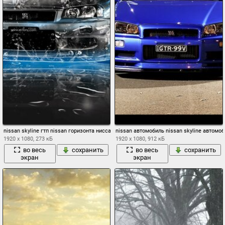
nissan skyline гтп nissan горизонта ниссан вода пламя пар дым голубой черный сер
nissan автомобиль nissan skyline автомо
1920 x 1080, 273 кБ
1920 x 1080, 912 кБ
во весь
сохранить
во весь
сохранить
экран
экран