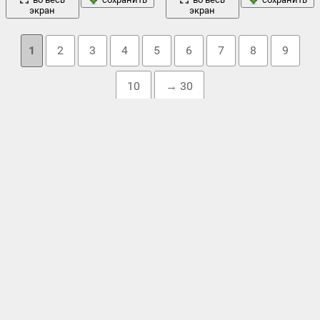
экран
экран
1
2
3
4
5
6
7
8
9
10
→ 30
Облако тегов
2015 г.
200sx
,
2014
,
,
350z
,
370z
,
gt-r
,
jdm
,
nfs
,
nigth
,
nismo
,
nissan
,
nissan gt-r
,
nissan skyline
,
nissan skyline гтп
,
r34
,
r35
,
s13
,
автомобиль
автомобили
,
,
автообои
,
быстрый и яростный
,
вид
деревья
вода
дорога
голубой
сзади
,
,
,
горизонта
,
гтр
,
,
,
небо
красный
дым
красные
машина
,
,
,
листва
,
,
настройка
,
,
облака
осень
нисмо
,
ниссан
,
обвес
,
,
,
пар
,
пламя
,
позиция
,
черный
серый
светло
,
,
синий автомобиль
,
форсаж 4
,
,
черный и