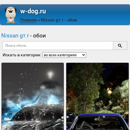
w-dog.ru
Главная
Nissan gт r
- обои
⇒
Nissan gт r
- обои
Искать в категории: