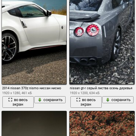
2014 nissan 370z nismo ниссан нисмо
nissan gt-r серый листва осень деревья
1920 x 1280, 461 кБ
1920 x 1200, 634 кБ
во весь
сохранить
во весь
сохранить
экран
экран