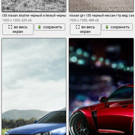
r35 nissan skyline черный и белый черный nissan gt-r
nissan gt-r r35 черный ниссан гтр вид сз
1920 x 1200, 620 кБ
1920 x 1280, 488 кБ
во весь
сохранить
во весь
сохранить
экран
экран