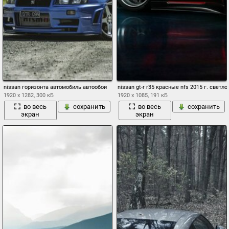
nissan горизонта автомобиль автообои
nissan gt-r r35 красные nfs 2015 г. светло
1920 x 1282, 300 кБ
1920 x 1085, 191 кБ
во весь
сохранить
во весь
сохранить
экран
экран