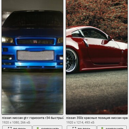
nissan ниссан gt-r горизонта r34 быстрый и яростный форсаж 4 синий автомобиль 
nissan 350z красные позиция ниссан кра
1920 x 1080, 266 кБ
1920 x 1214, 493 кБ
во весь
сохранить
во весь
сохранить