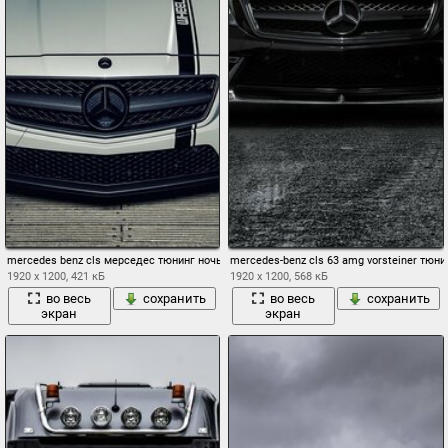
mercedes benz cls мерседес тюнинг ночь
mercedes-benz cls 63 amg vorsteiner тю
1920 x 1200, 421 кБ
1920 x 1200, 568 кБ
во весь
сохранить
во весь
сохранить
экран
экран