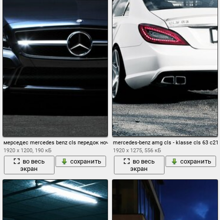
мерседес mercedes benz cls передок ночь
mercedes-benz amg cls - klasse cls 63 c
1920 x 1200, 190 кБ
1920 x 1275, 556 кБ
во весь
сохранить
во весь
сохранить
экран
экран