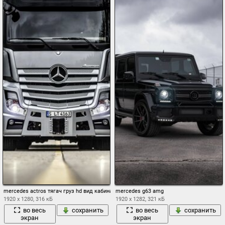
mercedes actros тягач груз hd вид кабина
mercedes g63 amg
1920 x 1280, 316 кБ
1920 x 1282, 321 кБ
во весь
сохранить
во весь
сохранить
экран
экран