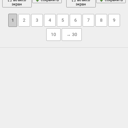
экран
экран
1
2
3
4
5
6
7
8
9
10
→ 30
Облако тегов
actros
,
amg
,
amg s
,
c218
,
cls - klasse
,
cls 63
,
e63
,
g63
,
gsc
,
mercedes
,
mercedes benz
,
mercedes benz cls
,
mercedes-benz
,
mercedes-benz
автомобиль
cls 63
,
renntech
,
vorsteiner
,
vvscv
,
,
автообои
,
белый
вид
автоспорт
,
аэродром
,
,
бенз
,
блик
,
,
воссен
,
г класс
,
город
закат
здания
гелик
,
,
груз
,
задняя часть
,
,
звуковой
,
,
небо
кабина
,
матовый
,
мерседес
,
мерседес бенц
,
,
немецкий
ночь
оранжевый
специальные таможенные
,
,
,
парковка
,