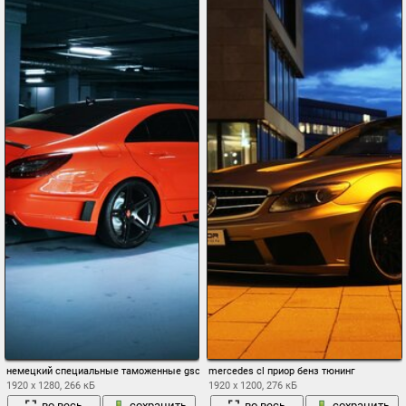
немецкий специальные таможенные gsc mercedes-benz cls 63 amg тачка тюнинг а
mercedes cl приор бенз тюнинг
1920 x 1280, 266 кБ
1920 x 1200, 276 кБ
во весь
сохранить
во весь
сохранить