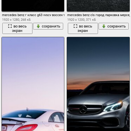
mercedes benz г класс g63 vvscv воссен тюнинг гелик
mercedes benz cls город парковка мерсе
1920 x 1280, 268 кБ
1920 x 1200, 371 кБ
во весь
сохранить
во весь
сохранить
экран
экран