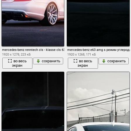
mercedes-benz renntech cls - klasse cls 63 c218 белый сзади мерседес бенц аэродр
mercedes-benz e63 amg s режим углерод
1920 x 1278, 223 кБ
1920 x 1268, 171 кБ
во весь
сохранить
во весь
сохранить
экран
экран