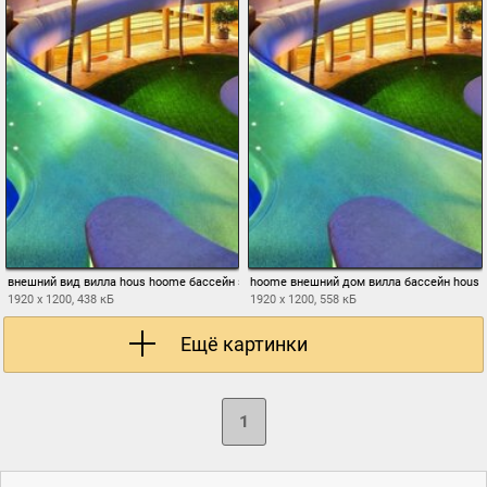
внешний вид вилла hous hoome бассейн экстерьер дом пальмы камни.
hoome внешний дом вилла бассейн hous
1920 x 1200, 438 кБ
1920 x 1200, 558 кБ
Ещё картинки
1