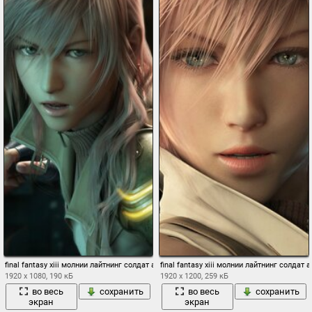
final fantasy xiii молнии лайтнинг солдат армии кокона последняя фантазия 13
final fantasy xiii молнии лайтнинг солда
1920 x 1080, 190 кБ
1920 x 1200, 259 кБ
во весь
сохранить
во весь
сохранить
экран
экран