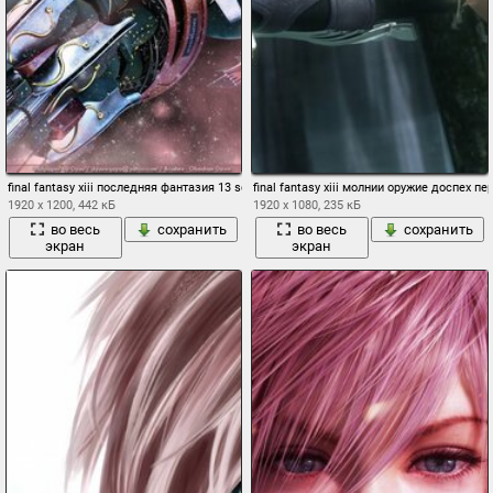
final fantasy xiii последняя фантазия 13 square enix vanille девушка розовый
final fantasy xiii молнии оружие доспех пе
1920 x 1200, 442 кБ
1920 x 1080, 235 кБ
во весь
сохранить
во весь
сохранить
экран
экран