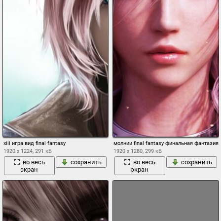
xiii игра вид final fantasy
молнии final fantasy финальная фантазия
1920 x 1224, 291 кБ
1920 x 1280, 299 кБ
во весь
сохранить
во весь
сохранить
экран
экран