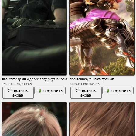
final fantasy xiii и далее sony playstation 3
final fantasy xiii пати трешак
1920 x 1080, 215 кБ
1920 x 1440, 634 кБ
во весь
сохранить
во весь
сохранить
экран
экран