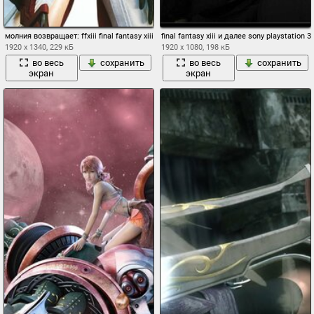
молния возвращает: ffxiii final fantasy xiii последняя фантазия 13 девушка молния м
final fantasy xiii и далее sony playstation 3
1920 x 1340, 229 кБ
1920 x 1080, 198 кБ
во весь
сохранить
во весь
сохранить
экран
экран