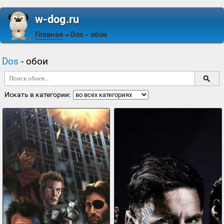
w-dog.ru
Главная
Dos
- обои
⇒
Dos
- обои
Искать в категории: