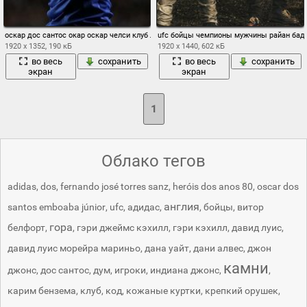
оскар дос сантос окар оскар челси клуб лондон англия футбол
ufc бойцы чемпионы мужчины райан баде
1920 x 1352, 190 кБ
1920 x 1440, 602 кБ
во весь
сохранить
во весь
сохранить
экран
экран
1
Облако тегов
adidas
,
dos
,
fernando josé torres sanz
,
heróis dos anos 80
,
oscar dos
англия
santos emboaba júnior
,
ufc
,
адидас
,
,
бойцы
,
витор
гора
белфорт
,
,
гэри джеймс кэхилл
,
гэри кэхилл
,
давид луис
,
давид луис морейра мариньо
,
дана уайт
,
дани алвес
,
джон
камни
джонс
,
дос сантос
,
дум
,
игроки
,
индиана джонс
,
,
карим бензема
,
клуб
,
код
,
кожаные куртки
,
крепкий орушек
,