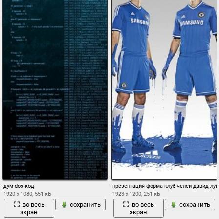
дум dos код
презентация форма клуб челси давид луис
1920 x 1080, 551 кБ
1923 x 1200, 251 кБ
во весь
сохранить
во весь
сохранить
экран
экран