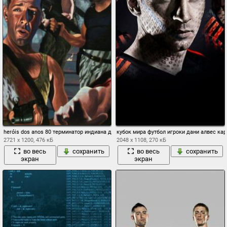
heróis dos anos 80 терминатор индиана джонс крепкий орушек назад в будущее рем
кубок мира футбол игроки дани алвес кар
2721 x 1200, 476 кБ
2048 x 1108, 270 кБ
во весь
сохранить
во весь
сохранить
экран
экран