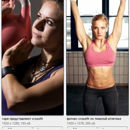
гиря представляют crossfit
фитнес crossfit по тяжелой атлетике
1920 x 1280, 193 кБ
1920 x 1378, 285 кБ
во весь
сохранить
во весь
сохранить