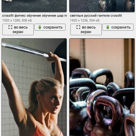
crossfit фитнес обучение обучение шар по тяжелой атлетике
светлые русский гантели crossfit
1920 x 1280, 308 кБ
1920 x 1236, 354 кБ
во весь
сохранить
во весь
сохранить
экран
экран