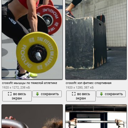
crossfit мышцы по тяжелой атлетике
crossfit хоп фитнес спортивная
1920 x 1272, 238 кБ
1920 x 1280, 387 кБ
во весь
сохранить
во весь
сохранить
экран
экран