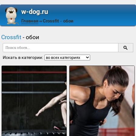
w-dog.ru
Главная
Crossfit
- обои
⇒
Crossfit
- обои
Искать в категории: