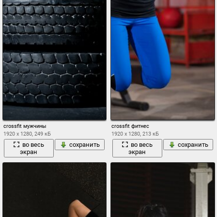
crossfit мужчины
crossfit фитнес
1920 x 1280, 249 кБ
1920 x 1280, 213 кБ
во весь
сохранить
во весь
сохранить
экран
экран