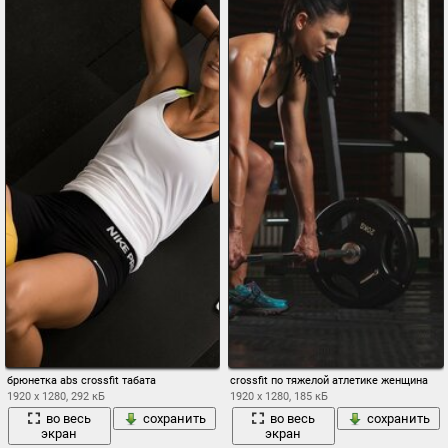
брюнетка abs crossfit табата
crossfit по тяжелой атлетике женщина
1920 x 1280, 292 кБ
1920 x 1280, 185 кБ
во весь
сохранить
во весь
сохранить
экран
экран