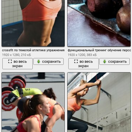
crossfit по тяжелой атлетике упражнения фитнес тренажерный зал
функциональный тренинг обучение персона
1920 x 1280, 210 кБ
1920 x 1200, 383 кБ
во весь
сохранить
во весь
сохранить
экран
экран