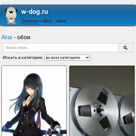
w-dog.ru
Главная
Akai
- обои
⇒
Akai
- обои
Искать в категории: