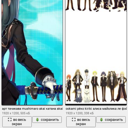
арт тачикава mushimaro akai катана akai катана голень девушка катана меч
ookami рёко kiriki алиса майолика ле фэй 
1920 x 1200, 505 кБ
1920 x 1200, 338 кБ
во весь
сохранить
во весь
сохранить
экран
экран