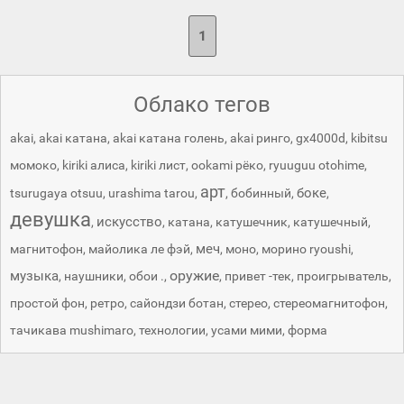
1
Облако тегов
akai
,
akai катана
,
akai катана голень
,
akai ринго
,
gx4000d
,
kibitsu
момоко
,
kiriki алиса
,
kiriki лист
,
ookami рёко
,
ryuuguu otohime
,
арт
боке
tsurugaya otsuu
,
urashima tarou
,
,
бобинный
,
,
девушка
искусство
,
,
катана
,
катушечник
,
катушечный
,
меч
магнитофон
,
майолика ле фэй
,
,
моно
,
морино ryoushi
,
оружие
музыка
,
наушники
,
обои .
,
,
привет -тек
,
проигрыватель
,
простой фон
,
ретро
,
сайондзи ботан
,
стерео
,
стереомагнитофон
,
тачикава mushimaro
,
технологии
,
усами мими
,
форма
Akai - картинки