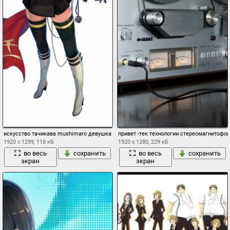
искусство тачикава mushimaro девушка akai катана голень оружие меч форма прос
привет -тек технологии стереомагнитофо
1920 x 1299, 118 кБ
1920 x 1280, 229 кБ
во весь
сохранить
во весь
сохранить
экран
экран