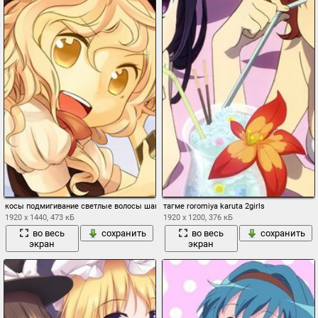
косы подмигивание светлые волосы шапка ведьма шляпу лук карие глаза длинные 
тагме roromiya karuta 2girls
1920 x 1440, 473 кБ
1920 x 1200, 376 кБ
во весь
сохранить
во весь
сохранить
экран
экран