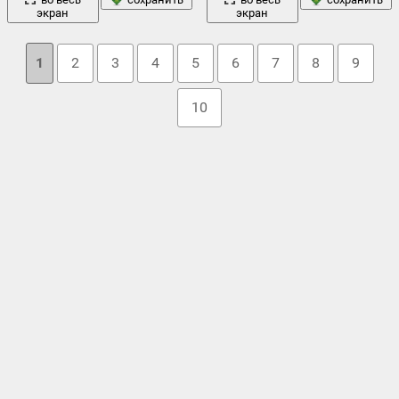
экран
экран
1
2
3
4
5
6
7
8
9
10
Облако тегов
2girls
,
catgirl
,
omuro сакурако
,
roromiya karuta
,
seifuku
,
thighhighs
,
длинные
алукард
,
вампир
,
ведьма шляпу
,
голубые глаза
,
закат
волосы
,
животных уши
,
,
зеленые глаза
,
зонтик
,
казами
yuuka
,
карие глаза
,
клык
,
коричневые волосы
,
косы
,
краснеть
,
небо
облака
лепестки
,
лук
,
микрофон
,
,
,
одеваться
,
оранжевые глаза
,
повязки
,
подмигивание
,
светлые волосы
,
связать
,
седые волосы
,
синие волосы
,
тагме
,
фурутани