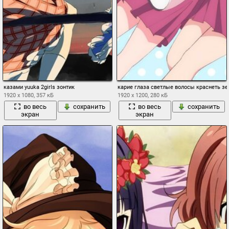
казами yuuka 2girls зонтик
карие глаза светлые волосы краснеть зе
1920 x 1080, 357 кБ
1920 x 1200, 280 кБ
во весь
сохранить
во весь
сохранить
экран
экран