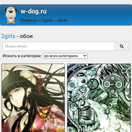
w-dog.ru
Главная
2girls
- обои
⇒
2girls
- обои
Искать в категории: