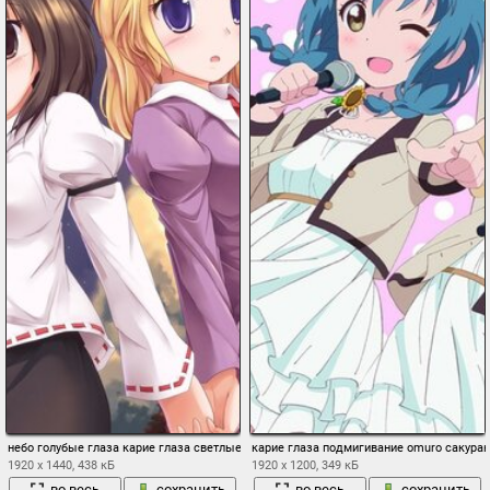
небо голубые глаза карие глаза светлые волосы шапка краснеть облака закат 2gir
карие глаза подмигивание omuro сакурак
1920 x 1440, 438 кБ
1920 x 1200, 349 кБ
во весь
сохранить
во весь
сохранить