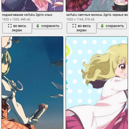
подмигивание seifuku 2girls клык
seifuku светлые волосы 2girls черные в
1920 x 1200, 448 кБ
1920 x 1164, 518 кБ
во весь
сохранить
во весь
сохранить
экран
экран