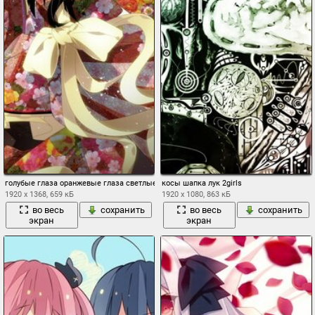
голубые глаза оранжевые глаза светлые волосы вампир черные волосы длинные во
косы шапка лук 2girls
1920 x 1368, 659 кБ
1920 x 1080, 863 кБ
во весь
сохранить
во весь
сохранить
экран
экран