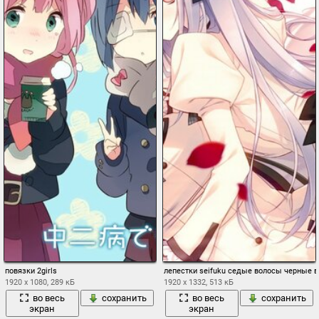
повязки 2girls
лепестки seifuku седые волосы черные в
1920 x 1080, 289 кБ
1920 x 1332, 513 кБ
во весь
сохранить
во весь
сохранить
экран
экран