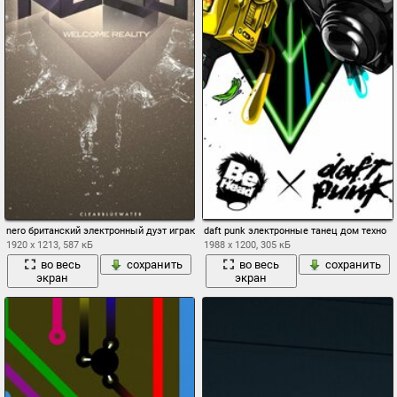
nero британский электронный дуэт играющий в стиле драм-н-бэйс и дабстеп добро по
daft punk электронные танец дом техно
1920 x 1213, 587 кБ
1988 x 1200, 305 кБ
во весь
сохранить
во весь
сохранить
экран
экран