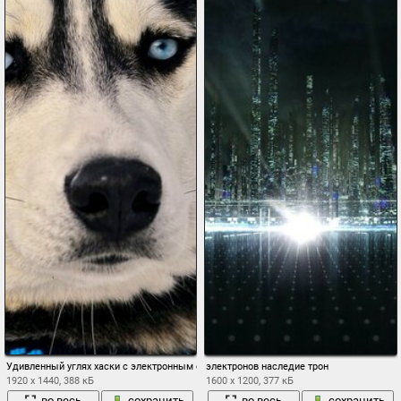
Удивленный углях хаски с электронным ошейником на шее
электронов наследие трон
1920 x 1440, 388 кБ
1600 x 1200, 377 кБ
во весь
сохранить
во весь
сохранить