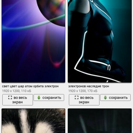
свет цвет шар атом орбита электрон
электронов наследие трон
1920 x 1200, 110 кБ
1920 x 1200, 170 кБ
во весь
сохранить
во весь
сохранить
экран
экран