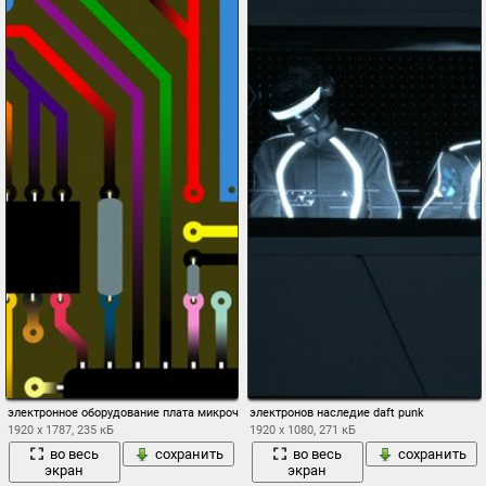
электронное оборудование плата микрочип цепи дорожки фон
электронов наследие daft punk
1920 x 1787, 235 кБ
1920 x 1080, 271 кБ
во весь
сохранить
во весь
сохранить
экран
экран