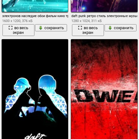
электронов наследие обои фильм кино трон
daft punk ретро стиль электронные музы
1600 x 1200, 376 кБ
1280 x 1024, 311 кБ
во весь
сохранить
во весь
сохранить
экран
экран