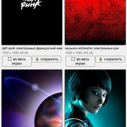
daft punk электронные французский живой томас bangalter гай - мануэль де омем 
музыка celldweller электронные рок
1920 x 1080, 68 кБ
1920 x 1080, 416 кБ
во весь
сохранить
во весь
сохранить
экран
экран