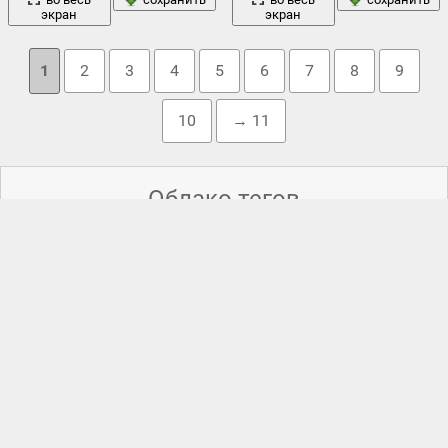
экран
экран
1
2
3
4
5
6
7
8
9
10
→ 11
Облако тегов
celldweller
,
daft punk
,
dubstep
,
nero
,
reneartlol
,
атом
,
британский
,
взгляд
,
гай - мануэль де омем кристо
,
голубые глаза
,
добро
дом
пожаловать реальность
,
,
дорожки
,
драм-н - бас
,
драм-н-
бэйс и дабстеп
,
дуэт
,
живой
,
играющий в стиле
,
кино
,
микрочип
,
обои
музыка
морда
,
,
наследие
,
нос
,
,
оборудование
,
орбита
,
свет
плата
,
произвольного доступа воспоминания
,
ретро
,
,
стиль
собаки
,
,
танец
,
техно
,
томас bangalter
,
трон
,
фильм
,