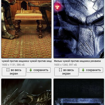
чужой против хищника чужой против хищника партия шахматы книжки кабинет
Фильм чужой против хищника реквием
1600 x 1131, 586 кБ
1600 x 1260, 597 кБ
во весь
сохранить
во весь
сохранить
экран
экран