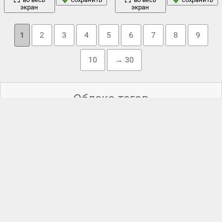
экран
экран
1
2
3
4
5
6
7
8
9
10
→ 30
Облако тегов
аниме
aliens vs хищника
,
aliens vs. predator
,
avp
,
xenomorph
,
,
арт
арнольд шварценеггер
,
,
бой
,
брюс уиллис
,
военные
,
гигер
,
джейсон стэйтем
,
дольф лундгрен
,
заброшенность
,
игры
,
искусство
иностранец
,
иностранцы против хищника
,
,
кабинет
,
комната
меч
книжки
,
,
,
морских пехотинцев
,
неудержимые
против хищников
,
партия
,
паутина
,
перестрелка
,
пехотинец
,
поле
пирамиды
,
,
пришельцы
,
против
,
рисунки
,
рэнди кутюр
,