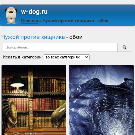
w-dog.ru
Главная
Чужой против хищника
- обои
⇒
Чужой против хищника
- обои
Искать в категории: