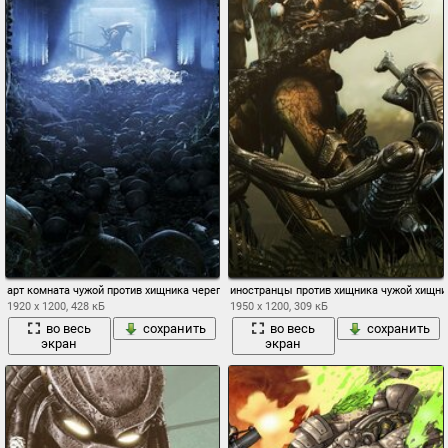
арт комната чужой против хищника черепа чужой
иностранцы против хищника чужой хищни
1920 x 1200, 428 кБ
1950 x 1200, 309 кБ
во весь
сохранить
во весь
сохранить
экран
экран