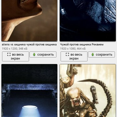
aliens vs хищника чужой против хищника иностранец пехотинец
Чужой против хищника Реквием
1920 x 1200, 348 кБ
1920 x 1080, 464 кБ
во весь
сохранить
во весь
сохранить
экран
экран