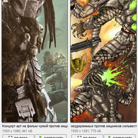
Концерт арт на фильм чужой против хищника
неудержимые против хищников сильвестр
1920 x 1080, 461 кБ
1920 x 1281, 773 кБ
во весь
сохранить
во весь
сохранить