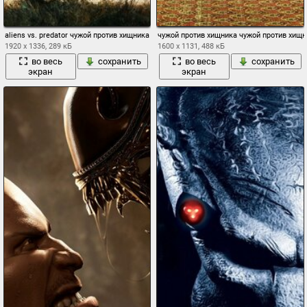
aliens vs. predator чужой против хищника поле трава пирамиды меч
чужой против хищника чужой против хищ
1920 x 1336, 289 кБ
1600 x 1131, 488 кБ
во весь
сохранить
во весь
сохранить
экран
экран