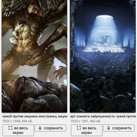
чужой против хищника иностранец хищник гигер морских пехотинцев искусство со
арт комната заброшенность чужой против
1920 x 1349, 494 кБ
1920 x 1261, 462 кБ
во весь
сохранить
во весь
сохранить
экран
экран