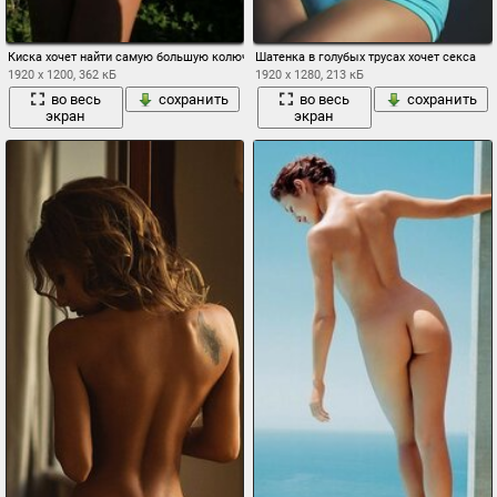
Киска хочет найти самую большую колючку среди кактусов
Шатенка в голубых трусах хочет секса
1920 x 1200, 362 кБ
1920 x 1280, 213 кБ
во весь
сохранить
во весь
сохранить
экран
экран