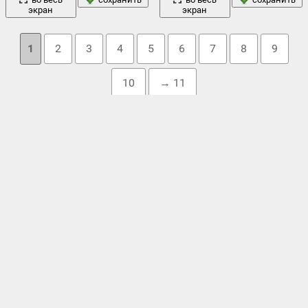
экран
экран
1
2
3
4
5
6
7
8
9
10
→ 11
Облако тегов
взгляд
блондинка
брюнетка
вид
бассейн
,
белье
,
бикини
,
,
,
,
,
девушка
грудь
волосатик
,
,
,
загар
,
загоревшая
,
заяц
,
море
лето
лицо
минимализм
модель
кактус
,
красотка
,
,
,
,
,
,
настроение
,
нижнее белье
,
никки
,
ноги
,
ножки
,
ольга
природа
куриленко
,
остров
,
плейбой
,
поза
,
позирует
,
попка
,
,
сексуальный
пшеничное поле
,
светлый фон
,
секси
,
,
серый фон
,
фото
сиськи
,
соски
,
тело
,
трусики
,
фигура
,
фигурка
,
,
чулки
,