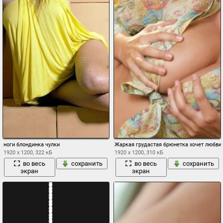
ноги блондинка чулки
Жаркая грудастая брюнетка хочет любви
1920 x 1200, 322 кБ
1920 x 1200, 310 кБ
во весь
сохранить
во весь
сохранить
экран
экран