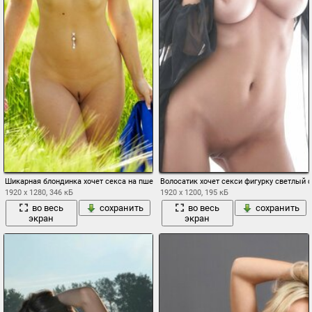
Шикарная блондинка хочет секса на пшеничном поле
Волосатик хочет секси фигурку светлый 
1920 x 1280, 346 кБ
1920 x 1200, 195 кБ
во весь
сохранить
во весь
сохранить
экран
экран