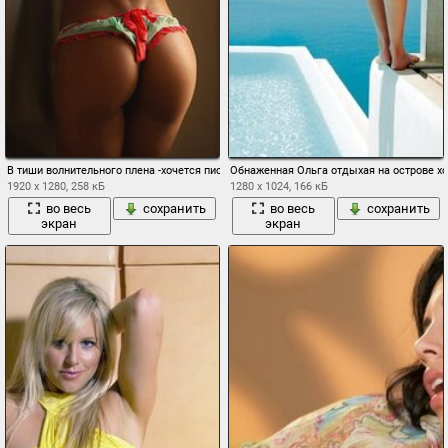
В тиши волнительного плена -хочется писать стихи глядя на это фото
Обнаженная Ольга отдыхая на острове хо
1920 x 1280, 258 кБ
1280 x 1024, 166 кБ
во весь
сохранить
во весь
сохранить
экран
экран