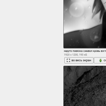
наруто повязка символ кровь взг
1920 x 1200, 193 кБ
во весь экран
с