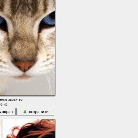
ение характер
06 кБ
ь экран
сохранить