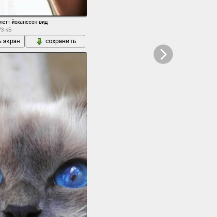
летт йоханссон вид
73 кБ
ь экран
сохранить