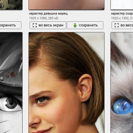
характер девушка морец
характер скар
1920 x 1080, 283 кБ
1920 x 1392, 2
охранить
во весь экран
сохранить
во вес