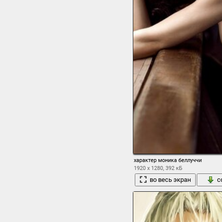
характер моника беллуччи
1920 x 1280, 392 кБ
во весь экран
с