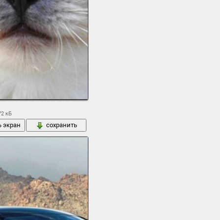
72 кБ
ь экран
сохранить