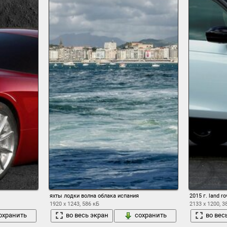
яхты лодки волна облака испания
2015 г. land 
1920 x 1243, 586 кБ
2133 x 1200, 3
охранить
во весь экран
сохранить
во вес