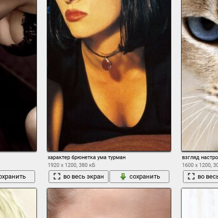
характер брюнетка ума турман
взгляд настро
1920 x 1200, 380 кБ
1600 x 1200, 3
охранить
во весь экран
сохранить
во вес