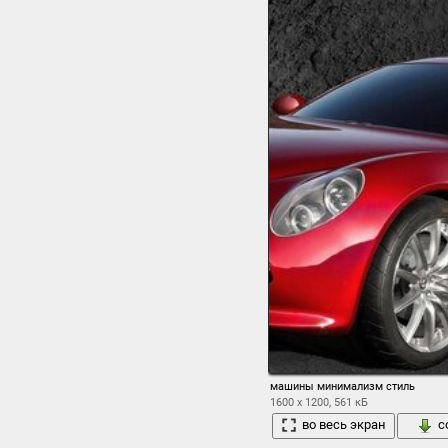
машины минимализм стиль
1600 x 1200, 561 кБ
во весь экран
с