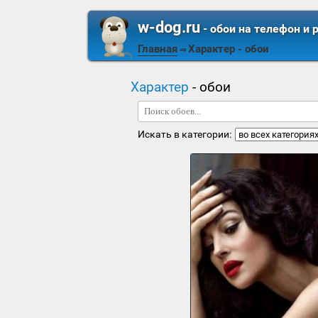
w-dog.ru
- обои на телефон и 
Главная
Характер
- обои
⇒
Характер
- обои
Искать в категории: