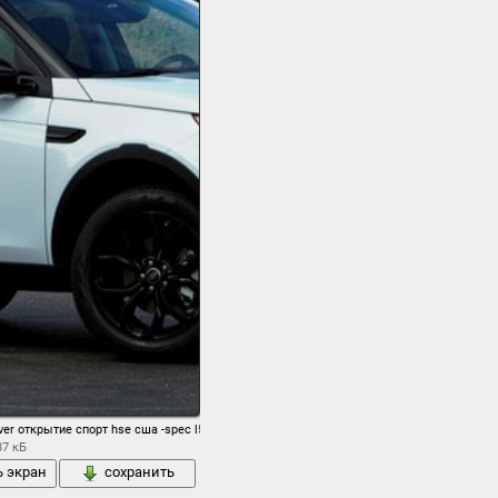
rover открытие спорт hse сша -spec l550 ленд ровер дискавери
87 кБ
ь экран
сохранить