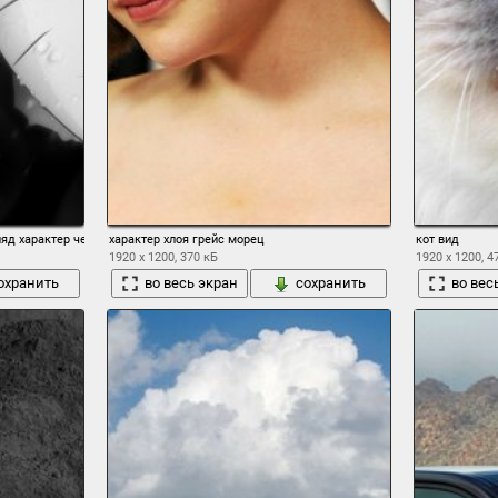
ляд характер черно-белая
характер хлоя грейс морец
кот вид
1920 x 1200, 370 кБ
1920 x 1200, 4
охранить
во весь экран
сохранить
во вес