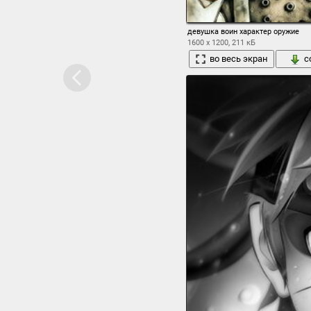
девушка воин характер оружие
1600 x 1200, 211 кБ
во весь экран
с