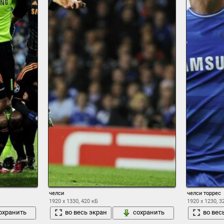
челси
челси торрес
1920 x 1330, 420 кБ
1920 x 1230, 3
охранить
во весь экран
сохранить
во вес