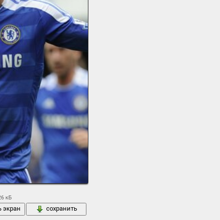
26 кБ
ь экран
сохранить