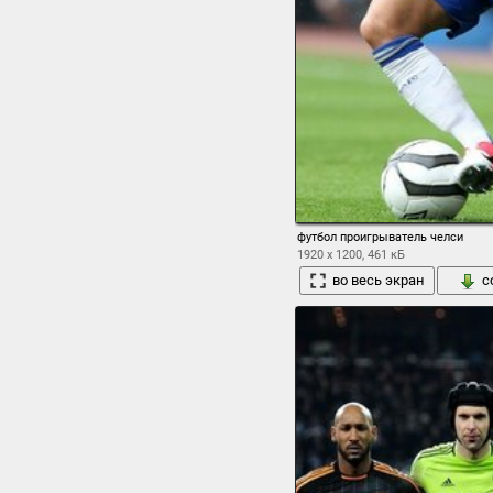
футбол проигрыватель челси
1920 x 1200, 461 кБ
во весь экран
с