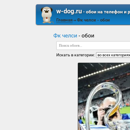
w-dog.ru
- обои на телефон и 
Главная
Фк челси
- обои
⇒
Фк челси
- обои
Искать в категории: