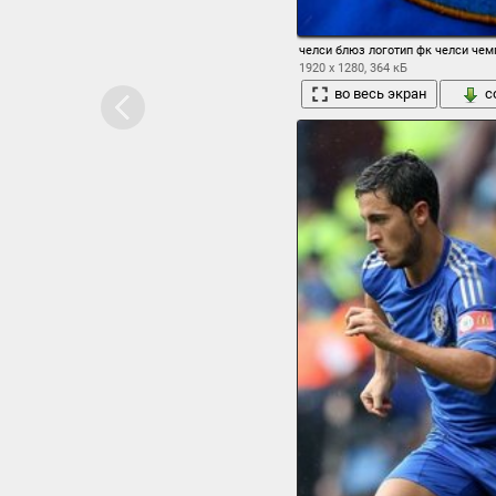
челси блюз логотип фк челси чем
1920 x 1280, 364 кБ
во весь экран
с