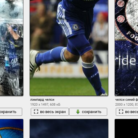
лэмпард челси
челси синий 
1920 x 1497, 608 кБ
2000 x 1200, 8
охранить
во весь экран
сохранить
во вес