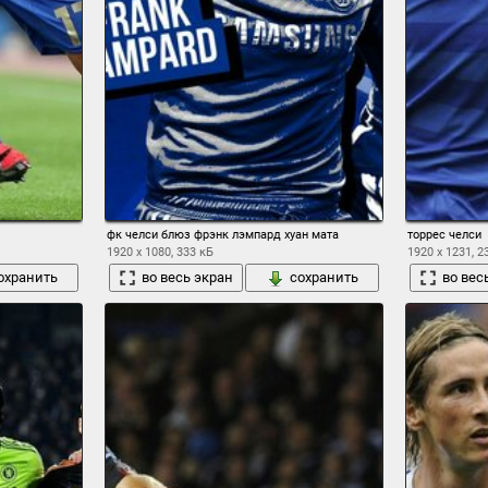
фк челси блюз фрэнк лэмпард хуан мата
торрес челси
1920 x 1080, 333 кБ
1920 x 1231, 2
охранить
во весь экран
сохранить
во вес