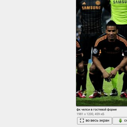
фк челси в гостевой форме
1981 x 1200, 459 кБ
во весь экран
с