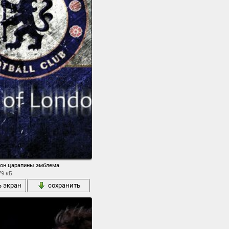
фон царапины эмблема
79 кБ
ь экран
сохранить