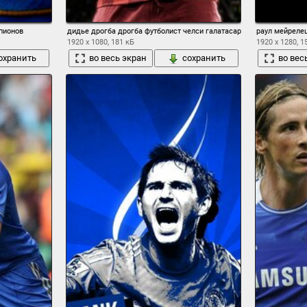
пионов
дидье дрогба дрогба футболист челси галатасарай
раул мейреле
1920 x 1080, 181 кБ
1920 x 1280, 1
охранить
во весь экран
сохранить
во вес