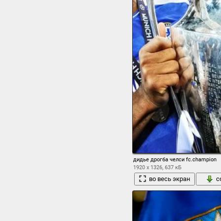
дидье дрогба челси fc.champion
1920 x 1326, 637 кБ
во весь экран
с