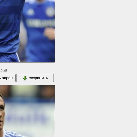
30 кБ
ь экран
сохранить