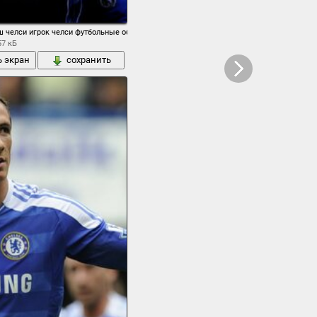
ш челси игрок челси футбольные обои
57 кБ
ь экран
сохранить