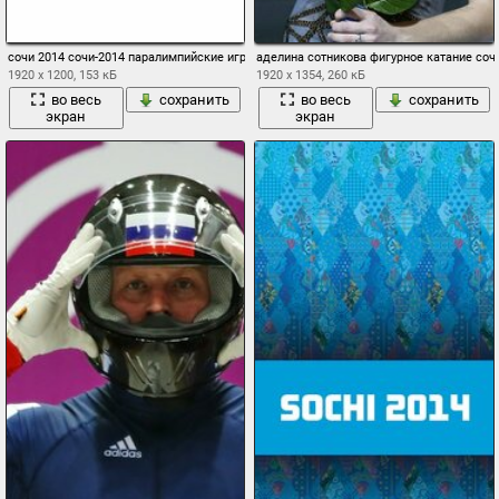
сочи 2014 сочи-2014 паралимпийские игры россия
аделина сотникова фигурное катание соч
1920 x 1200, 153 кБ
1920 x 1354, 260 кБ
во весь
сохранить
во весь
сохранить
экран
экран