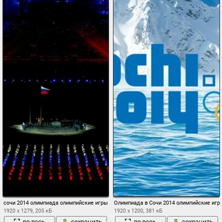
сочи 2014 олимпиада олимпийские игры россия флаг триколор открытие стадион ф
Олимпиада в Сочи 2014 олимпийские игр
1920 x 1279, 205 кБ
1920 x 1200, 381 кБ
во весь
сохранить
во весь
сохранить