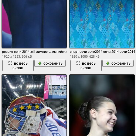
россия сочи 2014 xxii зимние олимпийские игры александр зубков алексей воевод
спорт сочи сочи2014 сочи 2014 сочи-2014
1920 x 1253, 306 кБ
1920 x 1080, 628 кБ
во весь
сохранить
во весь
сохранить
экран
экран