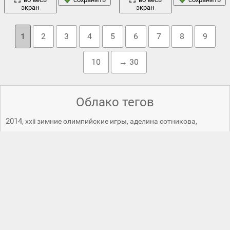
экран
экран
1
2
3
4
5
6
7
8
9
10
→ 30
Облако тегов
2014
,
xxii зимние олимпийские игры
,
аделина сотникова
,
вид
александр зубков
,
алексей воевода
,
бобровский
,
бобслей
,
,
двухкратные олимпийские чемпионы
,
ён-а ким
,
зимние
олимпийские игры
,
зимние олимпийские игры 2014
,
игры
,
италия
,
каролина костнер
,
корея
,
медали
,
наручные
,
олимпиада
,
олимпийские игры
,
олимпийский
,
открытие
,
россия
павелски
,
паралимпийские игры
,
победа
,
пьедестал
,
,
соединенные штаты америки
,
сочи
,
сочи 2014
,
сочи-2014
,