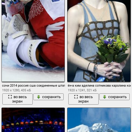
сочи 2014 россия сша соединенные штаты америки хоккей цель олимпийский игры 
ён-а ким аделина сотникова каролина ко
1920 x 1280, 435 кБ
1920 x 1241, 321 кБ
во весь
сохранить
во весь
сохранить
экран
экран