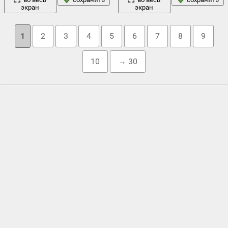
экран
экран
1
2
3
4
5
6
7
8
9
10
→ 30
Облако тегов
белый
wal
,
,
букет
,
букет - калла лилии
,
букетик
,
голубки
,
два
,
девушка
дорога
,
,
жених
,
женщина
,
каллы
,
кольца
,
кольцо
,
лепестки
лето
любовь
костюм
,
,
,
,
молодожены
,
мужчина
,
обои
настроение
,
настроения
,
невеста
,
нежность
,
,
парень
платье
обручальные
,
обручальные кольца
,
пара
,
,
,
полноэкранные
праздник
подушечка
,
,
помолвка
,
поцелуй
,
,
природа
розы
,
розовый
,
,
свадебное платье
,
свадьба
,
смокинг
,