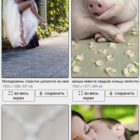
Молодожены страстно целуются на своей свадьбе на дороге
хрюша невеста свадьба кольцо лепестки
1920 x 1080, 437 кБ
1920 x 1377, 489 кБ
во весь
сохранить
во весь
сохранить
экран
экран