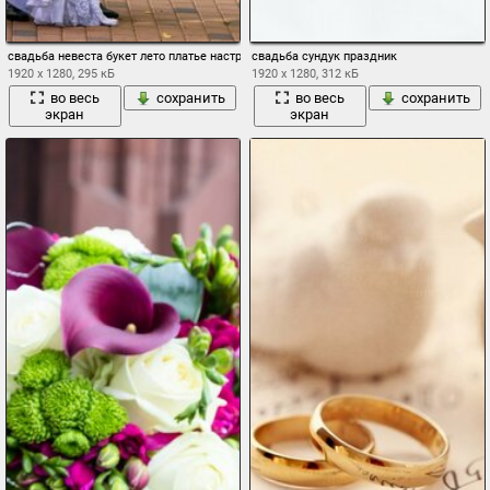
свадьба невеста букет лето платье настроение
свадьба сундук праздник
1920 x 1280, 295 кБ
1920 x 1280, 312 кБ
во весь
сохранить
во весь
сохранить
экран
экран