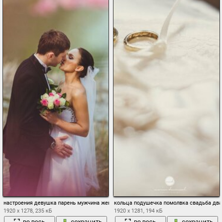
настроения девушка парень мужчина женщина пара невеста жених свадьба свадебн
кольца подушечка помолвка свадьба дв
1920 x 1278, 235 кБ
1920 x 1281, 194 кБ
во весь
сохранить
во весь
сохранить