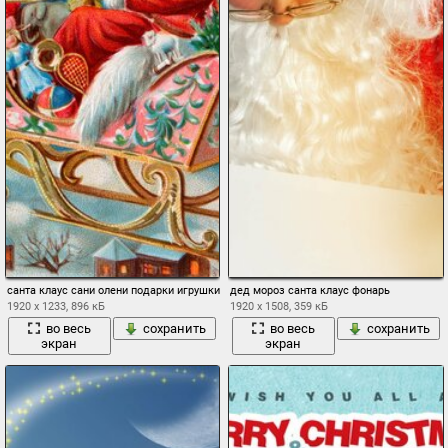
санта клаус сани олени подарки игрушки городок зима открытка
дед мороз санта клаус фонарь
1920 x 1233, 896 кБ
1920 x 1508, 359 кБ
во весь
сохранить
во весь
сохранить
экран
экран