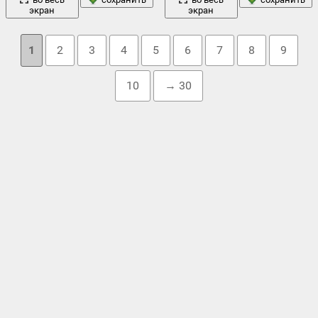
экран
экран
1
2
3
4
5
6
7
8
9
10
→ 30
Облако тегов
девушка
bonnet эндера
,
борода
,
вектор
,
городок
,
,
дед
зима
дома
звезды
мороз
,
детство
,
,
елка
,
елки
,
,
,
игрушки
,
красный
луна
минимализм
капот
,
колокольчик
,
костюм
,
,
,
,
новый год
мишка
,
новогодние украшения
,
,
окна
,
олени
,
олень
,
открытка
,
печенье
,
плюшевый мишка
,
подарки
,
подарок
,
рождество
праздник
рисунок
,
,
рождественская елка
,
,
сани
,
снег
санта клаус
,
сердечки
,
сердца
,
сказка
,
,
снеговик
,