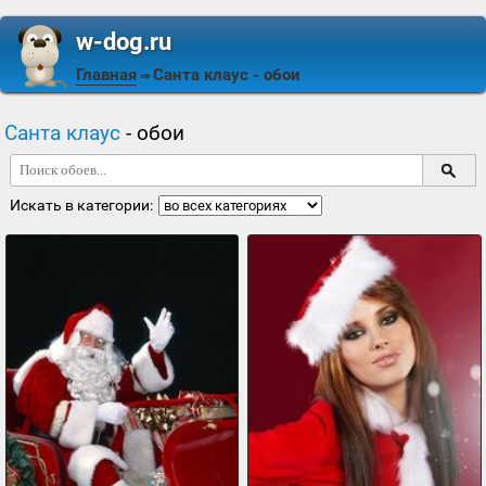
w-dog.ru
Главная
Санта клаус
- обои
⇒
Санта клаус
- обои
Искать в категории: