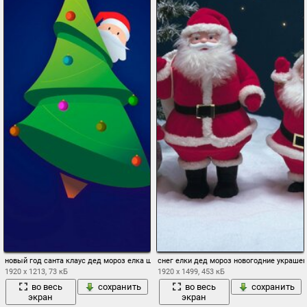
новый год санта клаус дед мороз елка шары минимализм вектор
снег елки дед мороз новогодние украшен
1920 x 1213, 73 кБ
1920 x 1499, 453 кБ
во весь
сохранить
во весь
сохранить
экран
экран