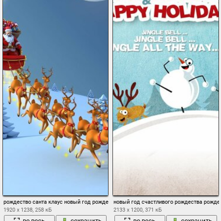
рождество санта клаус новый год рождественская елка снег олени подарки 3d луна
новый год счастливого рождества рождес
1920 x 1238, 258 кБ
2133 x 1200, 371 кБ
во весь
сохранить
во весь
сохранить