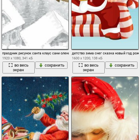
праздник рисунок санта клаус сани олени дома
детство зима снег сказка новый год рож
1920 x 1080, 341 кБ
1600 x 1200, 138 кБ
во весь
сохранить
во весь
сохранить
экран
экран