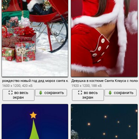
рождество новый год дед мороз санта клаус олень
Девушка в костюме Санта Клауса с поло
1600 x 1200, 420 кБ
1920 x 1200, 188 кБ
во весь
сохранить
во весь
сохранить
экран
экран