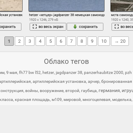
йская установка танк орудие пушка гаубица
hetzer «хетцер» jagdpanzer 38 немецкая самоходная артиллерийск
мста самоход
1920 x 1246, 279 кБ
1920 x 1240, 3
охранить
во весь экран
сохранить
во вес
1
2
3
4
5
6
7
8
9
10
→ 20
Облако тегов
мм
,
9 мая
,
fh77 bw l52
,
hetzer
,
jagdpanzer 38
,
panzerhaubitze 2000
,
pzh
артиллерийская
,
артиллерийская установка
,
арчер
,
бронированная 
германия
игру
конструкция
,
войны
,
вооружение
,
второй
,
гаубица
,
,
класса
,
красная площадь
,
м109
,
мировой
,
многоцелевая
,
моделька
рисунок
пустыня
удие
,
парад
,
парад победы
,
периода
,
,
пушка
,
,
рийская установка
,
самоходно-артиллерийская
,
самоходно-артилле
танк
сау
,
священник
,
секстон
,
слон
,
советская
,
су-100
,
,
танков
,
уста