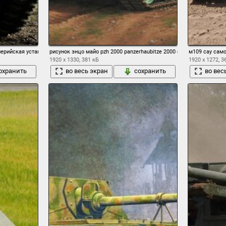
ерийская установка сау периода второй мировой войны класса самоходных гаубиц в
рисунок энцо майо pzh 2000 panzerhaubitze 2000 бронированная г
м109 сау сам
1920 x 1330, 381 кБ
1920 x 1272, 3
охранить
во весь экран
сохранить
во вес