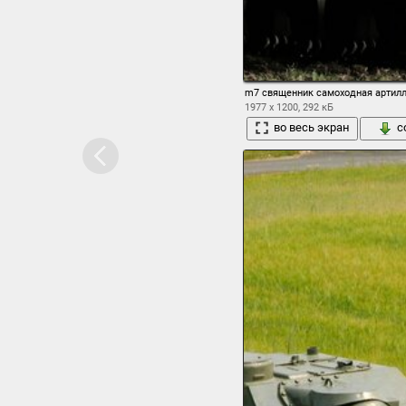
m7 священник самоходная артилл
1977 x 1200, 292 кБ
во весь экран
с