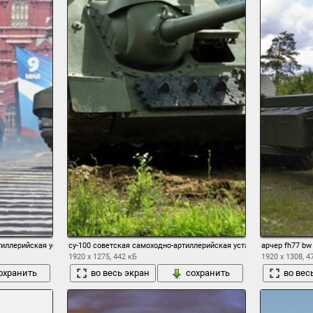
тиллерийская установка гаубица парад победы красная площадь 9 мая россия парад
су-100 советская самоходно-артиллерийская установка сау период
арчер fh77 b
1920 x 1275, 442 кБ
1920 x 1308, 4
охранить
во весь экран
сохранить
во вес