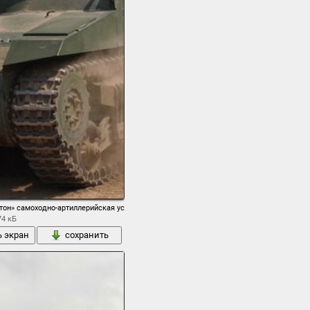
ков sd.kfz.184 слон элефант вермахт немцы
стон» самоходно-артиллерийская установка класса самоходных гаубиц
74 кБ
ь экран
сохранить