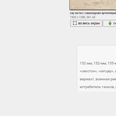
сау мста-с самоходная артиллери
1920 x 1280, 561 кБ
во весь экран
с
152 мм
,
152-мм
,
155-
«секстон»
,
«хетцер»
,
вермахт
,
военная ре
истребитель танков
,
немецкая
,
немцы
,
ор
самоходная артилле
самоходных гаубиц
,