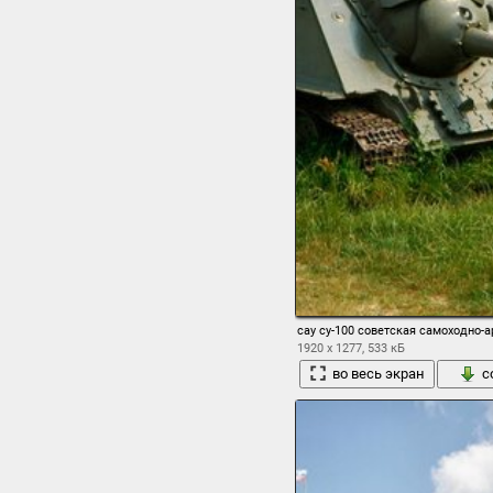
сау су-100 советская самоходно-
1920 x 1277, 533 кБ
во весь экран
с