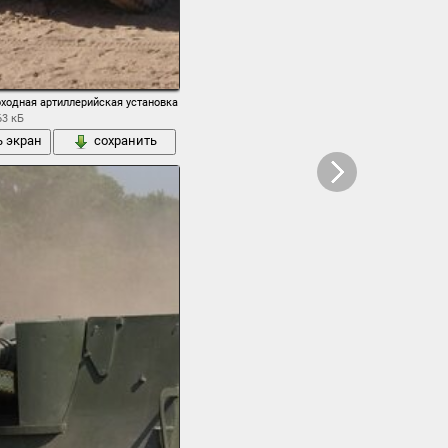
оенная реконструкция
аубица самоходная артиллерийская установка сау бундесвер германия
оходная артиллерийская установка пустыня
63 кБ
ь экран
сохранить