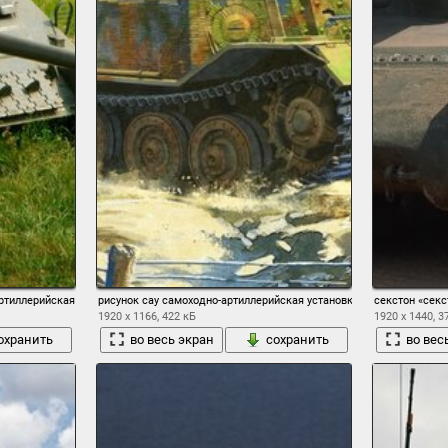
артиллерийская установка
рисунок сау самоходно-артиллерийская установка истребитель тан
секстон «сек
1920 x 1166, 422 кБ
1920 x 1440, 3
охранить
во весь экран
сохранить
во вес