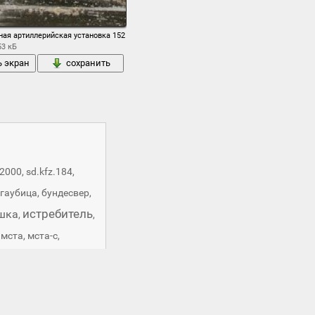
ая установка моделька игрушка
ная артиллерийская установка 152 мм вооружение
53 кБ
ь экран
сохранить
 2000
,
sd.kfz.184
,
гаубица
,
бундесвер
,
истребитель
шка
,
,
,
мста
,
мста-с
,
россия
,
самоходная
,
рийская установка
,
новка
,
шведская
,