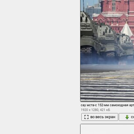
сау мста-с 152-мм самоходная ар
1920 x 1280, 421 кБ
во весь экран
с