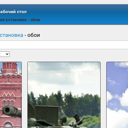
рабочий стол
ая установка
- обои
становка
- обои