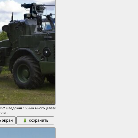
а второй мировой войны истребитель танков
w l52 шведская 155-мм многоцелевая самоходная артиллерийская установка
72 кБ
ь экран
сохранить