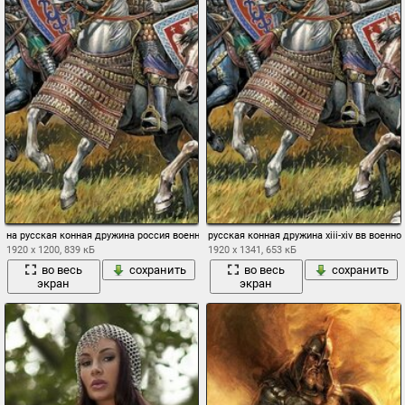
на русская конная дружина россия военное дело
русская конная дружина xiii-xiv вв вое
1920 x 1200, 839 кБ
1920 x 1341, 653 кБ
во весь
сохранить
во весь
сохранить
экран
экран