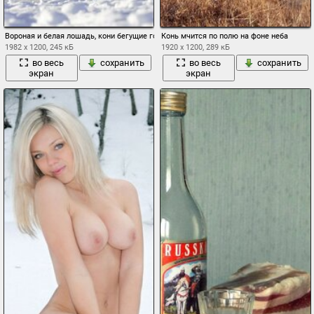
Вороная и белая лошадь, кони бегущие голосом
Конь мчится по полю на фоне неба
1982 x 1200, 245 кБ
1920 x 1200, 289 кБ
во весь
сохранить
во весь
сохранить
экран
экран