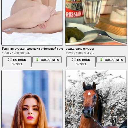
Горячая русская девушка с большой грудью сидит на снегу
водка сало огурцы
1920 x 1200, 300 кБ
1920 x 1280, 384 кБ
во весь
сохранить
во весь
сохранить
экран
экран