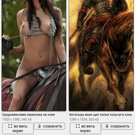
Средневековая амазонка на коне
богатырь воин щит копье кольчуга конь
1920 x 1080, 345 кБ
1280 x 1024, 263 кБ
во весь
сохранить
во весь
сохранить
экран
экран