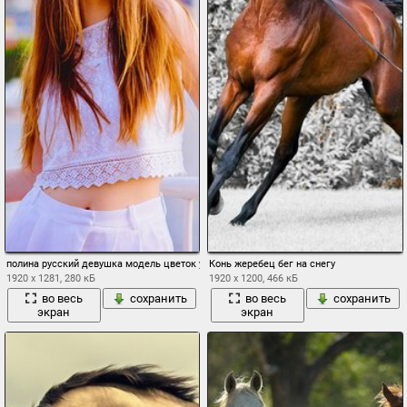
полина русский девушка модель цветок утром портрет ретушь пружина
Конь жеребец бег на снегу
1920 x 1281, 280 кБ
1920 x 1200, 466 кБ
во весь
сохранить
во весь
сохранить
экран
экран