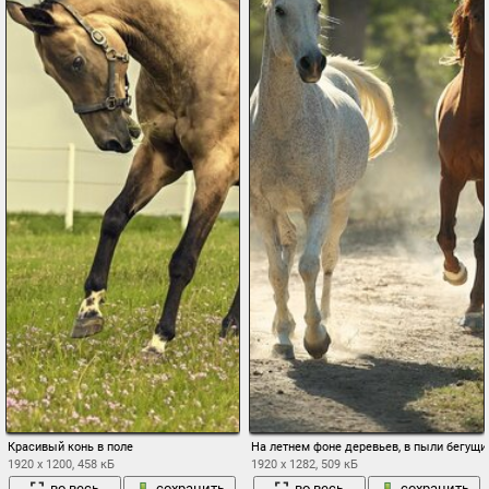
Красивый конь в поле
На летнем фоне деревьев, в пыли бегущи
1920 x 1200, 458 кБ
1920 x 1282, 509 кБ
во весь
сохранить
во весь
сохранить