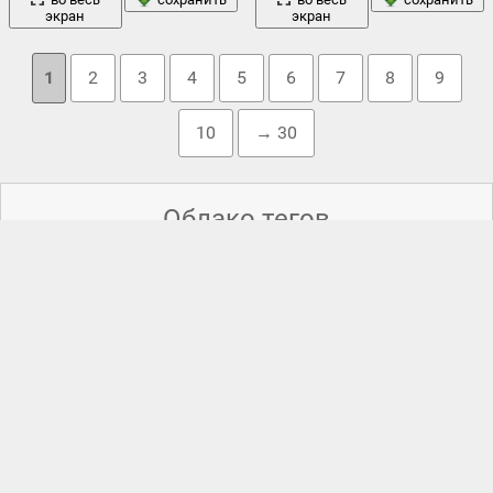
экран
экран
1
2
3
4
5
6
7
8
9
10
→ 30
Облако тегов
белый
блондинка
xiii-xiv вв
,
армию
,
бег
,
,
,
богатырь
,
водка
,
военное дело
,
воин
,
вороной
,
галоп
,
горячая
,
государствами
,
девушка
деревья
зима
границе
,
,
,
жеребец
,
,
кольчуга
,
красота
лето
меч
модель
кони
,
конь
,
копье
,
,
,
лошади
,
лошадь
,
,
,
небо
находилось сохраняла связь со старыми традициями
,
,
природа
поле
портрет
огурцы
,
,
полина
,
,
превосходную
,
,
пружина
,
пыль
,
ретушь
,
россия
,
руси
,
русская конная дружина
,