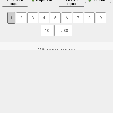
экран
экран
1
2
3
4
5
6
7
8
9
10
→ 30
Облако тегов
codorus государственный парк
,
silverfalls государственный парк
,
вода
брюнетка
весна
,
вашингтон
,
,
ветки
,
,
водопад
,
девушка
деревья
дорога
,
декольте
,
,
долина
,
домик
,
,
камни
забор
,
калифорния
,
,
кёкенхоф
,
ковры
,
красивая
,
кусты
,
лес
лето
модель
,
,
луиза мария
,
май
,
,
мох
,
нидерланды
,
ноги
,
природа
парк
платье
орегон
,
,
пенсильвания
,
,
поля
,
,
пруд
,
свет
редвуд государственный парк
,
ручей
,
сад европы
,
,