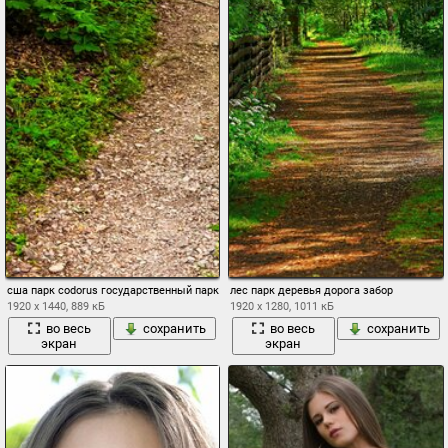
сша парк codorus государственный парк пенсильвания кусты ствол дерева тропа п
лес парк деревья дорога забор
1920 x 1440, 889 кБ
1920 x 1280, 1011 кБ
во весь
сохранить
во весь
сохранить
экран
экран