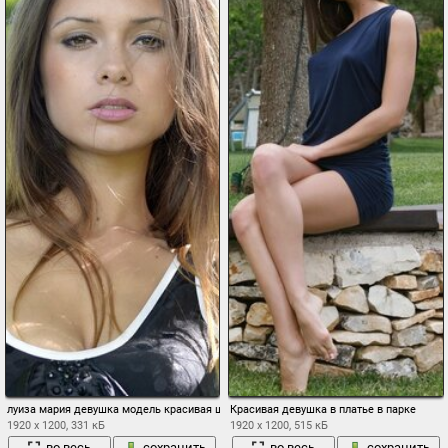
луиза мария девушка модель красивая шатенка свет парк декольте
Красивая девушка в платье в парке
1920 x 1200, 331 кБ
1920 x 1200, 515 кБ
во весь
сохранить
во весь
сохранить