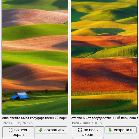
сша степто бьют государственный парк холмы деревья домик поля ковры
степто бьют государственный парк сша 
1920 x 1108, 769 кБ
1920 x 1080, 710 кБ
во весь
сохранить
во весь
сохранить
экран
экран