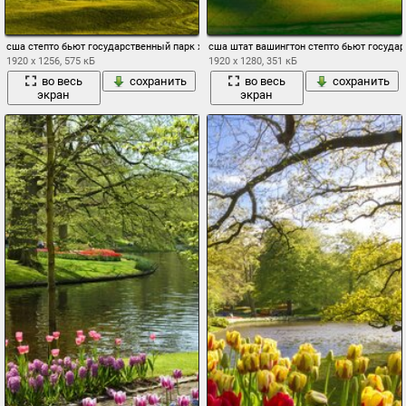
сша степто бьют государственный парк холмы поля фермы
сша штат вашингтон степто бьют госуда
1920 x 1256, 575 кБ
1920 x 1280, 351 кБ
во весь
сохранить
во весь
сохранить
экран
экран