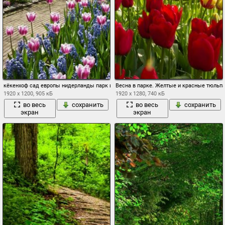
кёкенхоф сад европы нидерланды парк цветы тюльпаны лето пруд вода
Весна в парке. Желтые и красные тюльп
1920 x 1200, 905 кБ
1920 x 1280, 740 кБ
во весь
сохранить
во весь
сохранить
экран
экран