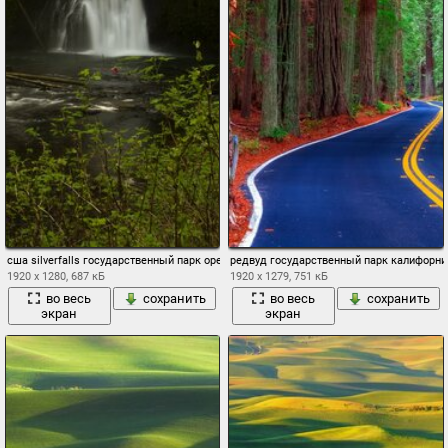
сша silverfalls государственный парк орегон лес ручей водопад мох камни деревья
редвуд государственный парк калифорни
1920 x 1280, 687 кБ
1920 x 1279, 751 кБ
во весь
сохранить
во весь
сохранить
экран
экран