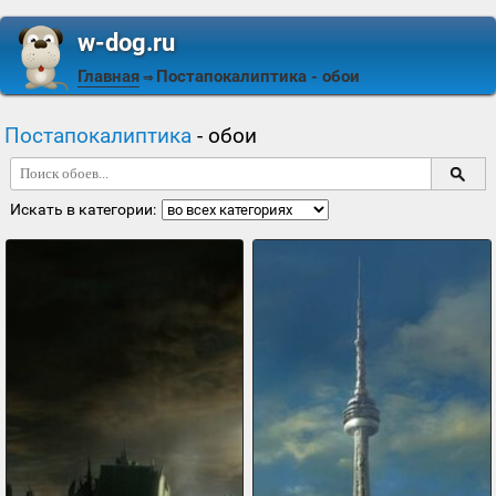
w-dog.ru
Главная
Постапокалиптика
- обои
⇒
Постапокалиптика
- обои
Искать в категории: