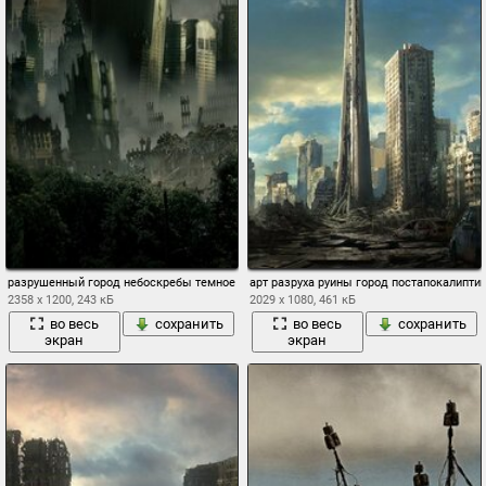
разрушенный город небоскребы темное небо постапокалиптика
арт разруха руины город постапокалипт
2358 x 1200, 243 кБ
2029 x 1080, 461 кБ
во весь
сохранить
во весь
сохранить
экран
экран