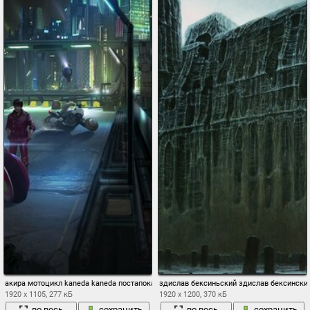
акира мотоцикл kaneda kaneda постапокалиптика киберпанк фантастика канеда ба
здислав бексиньский здислав бексински
1920 x 1105, 277 кБ
1920 x 1200, 370 кБ
во весь
сохранить
во весь
сохранить