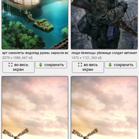
арт самолеты водопад руины заросли вода постапокалиптика машины терминал аэ
люди беженцы убежище солдат автомат т
2079 x 1080, 667 кБ
1472 x 1121, 263 кБ
во весь
сохранить
во весь
сохранить
экран
экран