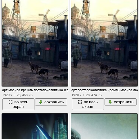
арт москва кремль постапокалиптика люди постройки лачуги собаки руины
арт постапокалиптика кремль москва ла
1920 x 1128, 458 кБ
1920 x 1128, 474 кБ
во весь
сохранить
во весь
сохранить
экран
экран