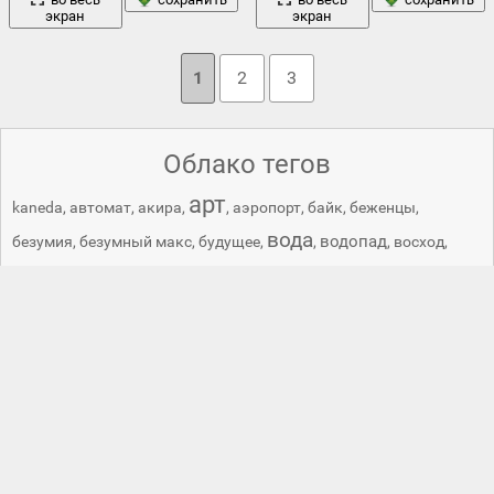
экран
экран
1
2
3
Облако тегов
арт
kaneda
,
автомат
,
акира
,
,
аэропорт
,
байк
,
беженцы
,
вода
водопад
безумия
,
безумный макс
,
будущее
,
,
,
восход
,
город
дорога
герои
,
,
дизельпанк
,
,
дорога ярости
,
залосли
,
здание
здания
заросли
,
,
,
здислав бексински
,
здислав
бексиньский
,
из костей
,
канеда
,
киберпанк
,
кладбище
,
кремль
,
машина
мост
люди
машины
лачуги
,
лианы
,
,
,
,
москва
,
,
мотоцикл
небоскребы
,
мотоцикл kaneda
,
мрак
,
надгробные
,
,
облака
новый токио
,
нюрнберг
,
,
пленник
,
плиты
,
пустыня
постапокалиптика
,
постройки
,
,
развалины
,
разруха
,