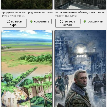
арт руины залосли город лианы постапокалиптика
постапокалиптика облака утро арт город
1920 x 1200, 591 кБ
1920 x 1163, 549 кБ
во весь
сохранить
во весь
сохранить
экран
экран