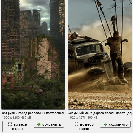
арт руины город развалины постапокалиптика лианы залосли
безумный макс дорога ярости ярость до
1920 x 1200, 467 кБ
1920 x 1278, 499 кБ
во весь
сохранить
во весь
сохранить
экран
экран