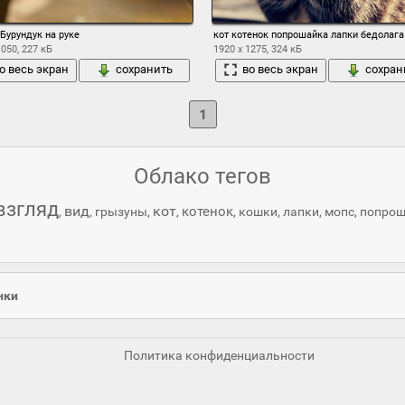
Бурундук на руке
кот котенок попрошайка лапки бедолага
1050, 227 кБ
1920 x 1275, 324 кБ
о весь экран
сохранить
во весь экран
сохран
1
Облако тегов
взгляд
вид
кот
котенок
,
,
грызуны
,
,
,
кошки
,
лапки
,
мопс
,
попрош
нки
Политика конфиденциальности