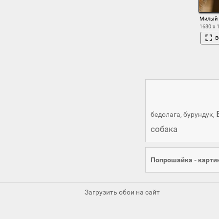
Милый 
1680 x 
в
бедолага
,
бурундук
,
собака
Попрошайка - карти
Загрузить обои на сайт