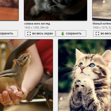
собака мопс взгляд
Милый котёно
1920 x 1200, 284 кБ
1920 x 1275, 3
охранить
во весь экран
сохранить
во вес