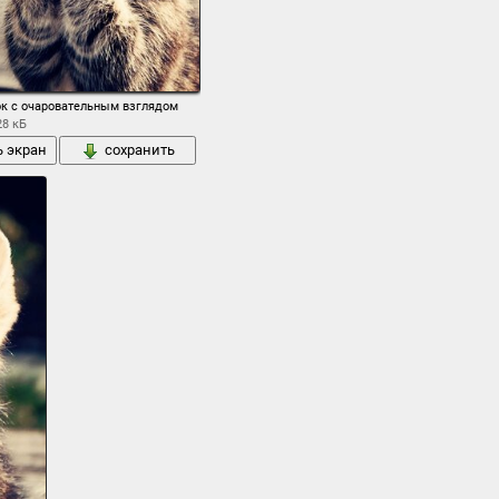
к с очаровательным взглядом
28 кБ
ь экран
сохранить