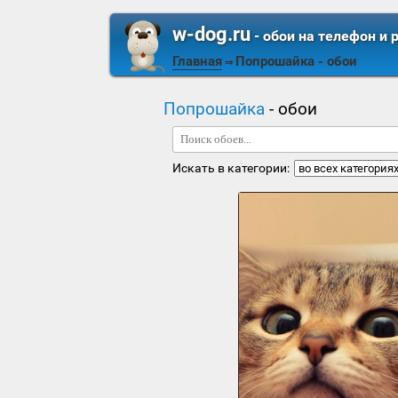
w-dog.ru
- обои на телефон и 
Главная
Попрошайка
- обои
⇒
Попрошайка
- обои
Искать в категории: