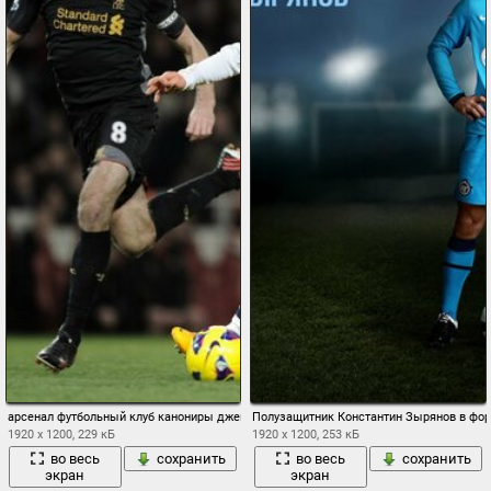
арсенал футбольный клуб канониры джек уилшир полузащитник поле трибуны стив
Полузащитник Константин Зырянов в фор
1920 x 1200, 229 кБ
1920 x 1200, 253 кБ
во весь
сохранить
во весь
сохранить
экран
экран