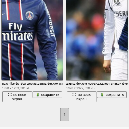
псж nike футбол форма дэвид бекхэм лицо мужчина футболист профиль полузащитн
дэвид бекхэм лос-анджелес гэлакси фут
1920 x 1233, 301 кБ
1920 x 1327, 328 кБ
во весь
сохранить
во весь
сохранить
экран
экран
1