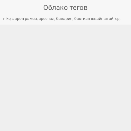
Облако тегов
nike
,
аарон рэмси
,
арсенал
,
бавария
,
бастиан швайнштайгер
,
германия
блики
,
ворота
,
газон
,
,
джек уилшир
,
дэвид бекхэм
,
звезда
,
зенит
,
зырянов
,
канониры
,
команда
,
константин
,
лицо
константин зырянов
,
,
лос анджелес гэлэкси
,
лос-
ночь
мужчина
анджелес гэлакси
,
лучший опорник
,
,
мяч
,
,
поле
россия
питер
,
,
полузащитник
,
полумрак
,
профиль
,
псж
,
,
спорт
рэмзи
,
саболч хусти
,
сетка
,
смех
,
,
стадион
,
стены
,
стивен
фон
улыбка
форма
футбол
джерард
,
тренировка
,
трибуны
,
,
,
,
,
футболист
,
футбольный клуб
,
шнуровка
Полузащитник - картинки
Загрузить обои на сайт
Связаться с нами