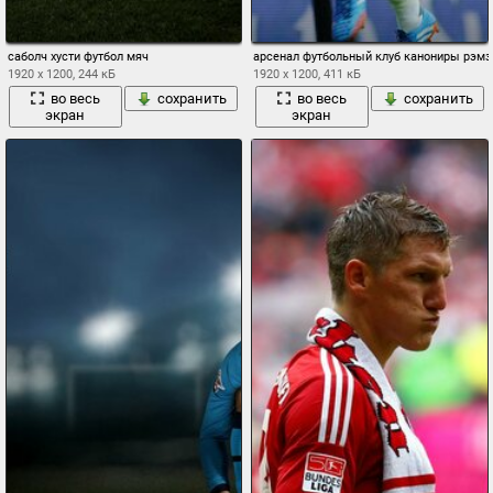
саболч хусти футбол мяч
арсенал футбольный клуб канониры рэмз
1920 x 1200, 244 кБ
1920 x 1200, 411 кБ
во весь
сохранить
во весь
сохранить
экран
экран