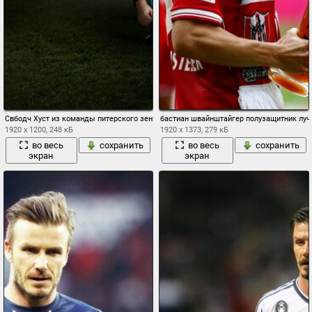
Свбодч Хуст из команды питерского зенита завязывает шнурки на поле
бастиан швайнштайгер полузащитник луч
1920 x 1200, 248 кБ
1920 x 1373, 279 кБ
во весь
сохранить
во весь
сохранить
экран
экран