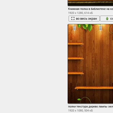
Книжная полка в библиотеке на к
1920 x 1280, 614 кБ
во весь экран
с
полки текстура дерево лампы зел
1920 x 1080, 504 кБ