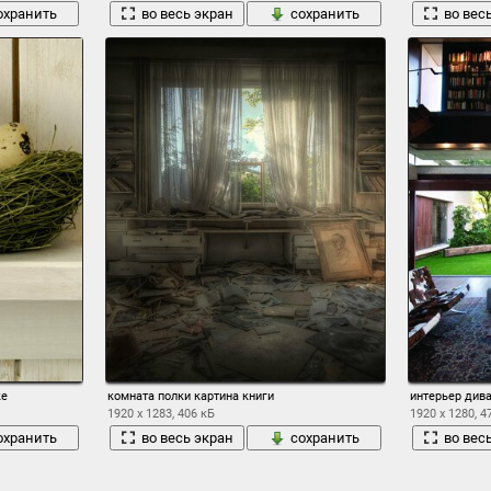
охранить
во весь экран
сохранить
во вес
ке
комната полки картина книги
интерьер дива
1920 x 1283, 406 кБ
1920 x 1280, 4
охранить
во весь экран
сохранить
во вес
1
2
3
4
5
6
7
8
9
10
→ 18