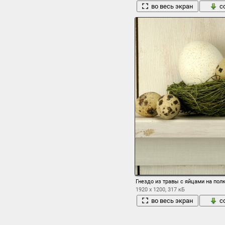
во весь экран
с
Гнездо из травы с яйцами на пол
1920 x 1200, 317 кБ
во весь экран
с