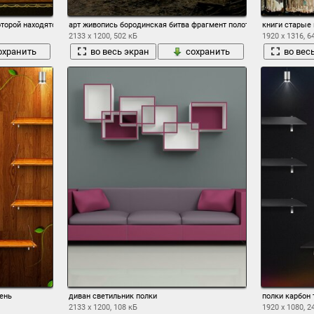
оторой находятся книги
арт живопись бородинская битва фрагмент полотна панорамы рус
книги старые
2133 x 1200, 502 кБ
1920 x 1316, 6
охранить
во весь экран
сохранить
во вес
ень
диван светильник полки
полки карбон
2133 x 1200, 108 кБ
1920 x 1080, 2