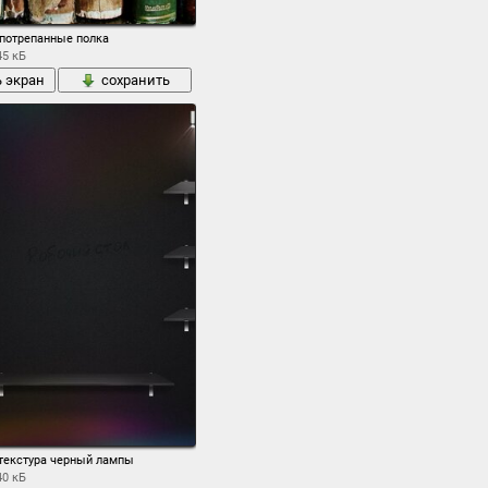
ский гвардейский полк отражают атаки французской кавалерии сражение у семеновс
 потрепанные полка
45 кБ
ь экран
сохранить
 текстура черный лампы
40 кБ