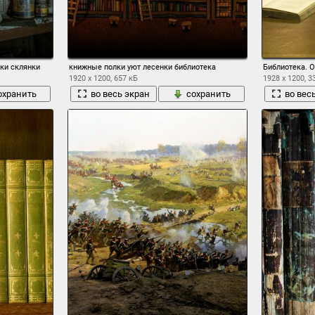
ки склянки
книжные полки уют лесенки библиотека
Библиотека. О
1920 x 1200, 657 кБ
1928 x 1200, 3
охранить
во весь экран
сохранить
во вес