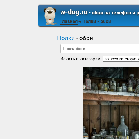
w-dog.ru
- обои на телефон и 
Главная
Полки
- обои
⇒
Полки
- обои
Искать в категории: