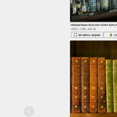
лаборатории бутылки полки бутыл
1920 x 1280, 408 кБ
во весь экран
с