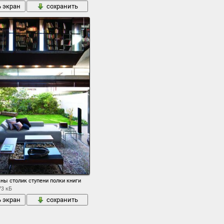
ь экран
сохранить
ны столик ступени полки книги
73 кБ
ь экран
сохранить