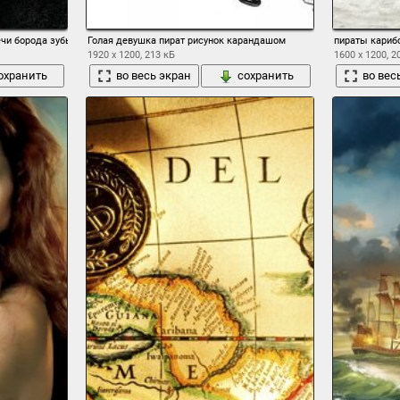
ечи борода зубы
Голая девушка пират рисунок карандашом
пираты кариб
1920 x 1200, 213 кБ
1600 x 1200, 2
охранить
во весь экран
сохранить
во вес