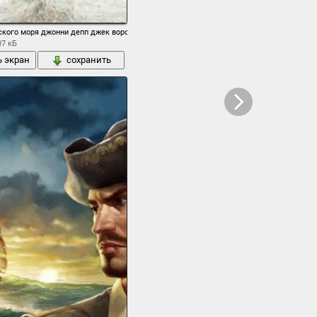
ского моря джонни депп джек воробей бег аборигены море
07 кБ
ь экран
сохранить