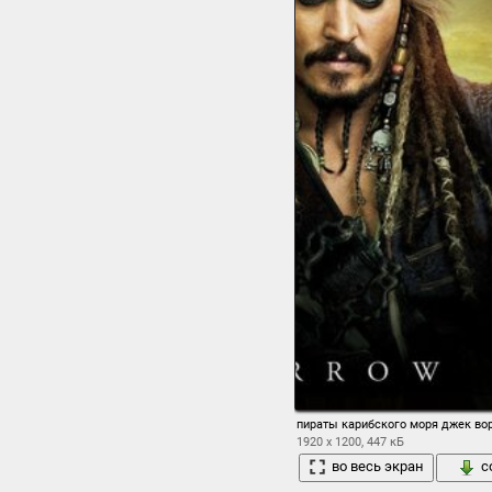
пираты карибского моря джек во
1920 x 1200, 447 кБ
во весь экран
с