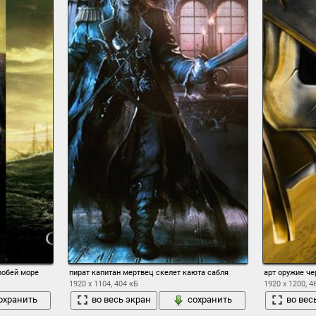
робей море
пират капитан мертвец скелет каюта сабля
арт оружие че
1920 x 1104, 404 кБ
1920 x 1200, 4
охранить
во весь экран
сохранить
во вес