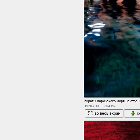
пираты карибского моря на стра
1920 x 1311, 304 кБ
во весь экран
с