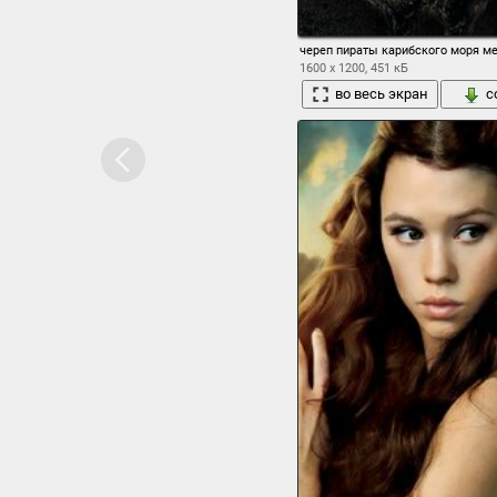
череп пираты карибского моря м
1600 x 1200, 451 кБ
во весь экран
с