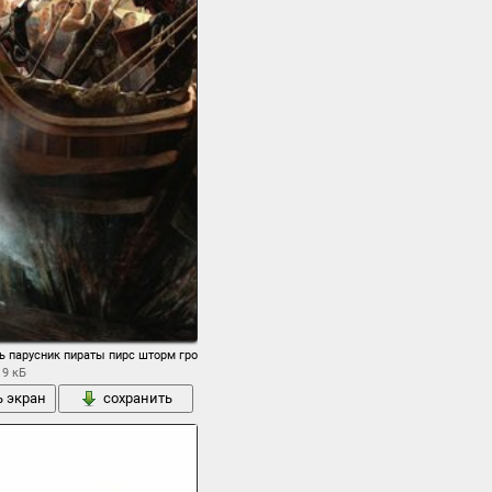
ль парусник пираты пирс шторм гроза молнии оружие
19 кБ
ь экран
сохранить