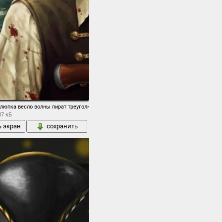
корабль
шлюпка весло волны пират треуголка револьверы кровь платок жилет профиль море 
37 кБ
ь экран
сохранить