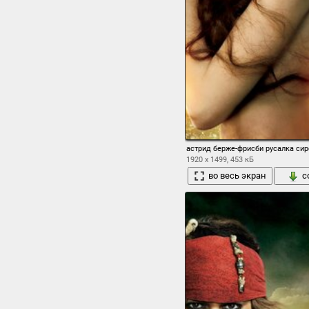
астрид берже-фрисби русалка сир
1920 x 1499, 453 кБ
во весь экран
с