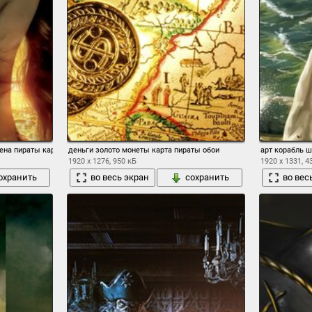
ена пираты карибского моря на странных берегах красотка волосы небо море закат 
деньги золото монеты карта пираты обои
арт корабль 
1920 x 1276, 950 кБ
1920 x 1331, 4
охранить
во весь экран
сохранить
во вес