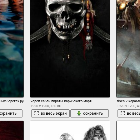
нных берегах русалки русалка девушки симпотичные волосы вода туман
череп сабли пираты карибского моря
risen 2 кораб
1920 x 1200, 160 кБ
1920 x 1200, 4
охранить
во весь экран
сохранить
во вес