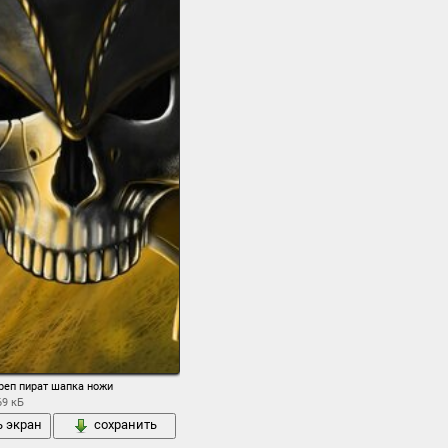
реп пират шапка ножи
69 кБ
ь экран
сохранить