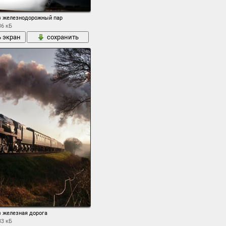
к со сдвигом и наклоном тилт-шифт тилт шифт
з железнодорожный пар
36 кБ
ь экран
сохранить
з железная дорога
83 кБ