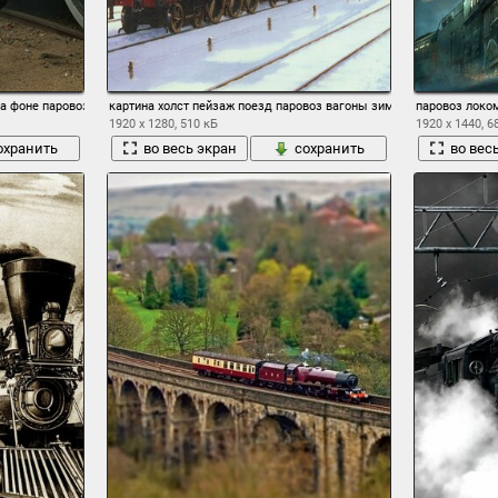
на фоне паровоза
картина холст пейзаж поезд паровоз вагоны зима снег полустано
паровоз локо
1920 x 1280, 510 кБ
1920 x 1440, 6
охранить
во весь экран
сохранить
во вес