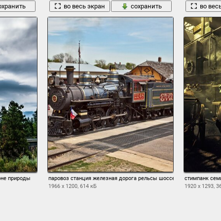
охранить
во весь экран
сохранить
во вес
оне природы
паровоз станция железная дорога рельсы шоссе светофор переез
стимпанк сем
1966 x 1200, 614 кБ
1920 x 1293, 3
охранить
во весь экран
сохранить
во вес
1
2
3
4
5
6
7
8
9
10
→ 11