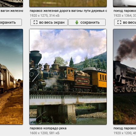
вагон железная дорога картина история
паровоз железная дорога вагоны пути деревья осень мост посело
поезд парово
1920 x 1275, 314 кБ
1920 x 1364, 3
охранить
во весь экран
сохранить
во вес
о
паровоз колорадо река
поезд парово
1600 x 1200, 581 кБ
1920 x 1200, 4