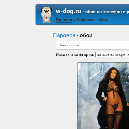
w-dog.ru
- обои на телефон и 
Главная
Паровоз
- обои
⇒
Паровоз
- обои
Искать в категории: