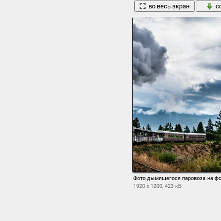
во весь экран
с
Фото дымящегося паровоза на ф
1920 x 1200, 423 кБ
во весь экран
с