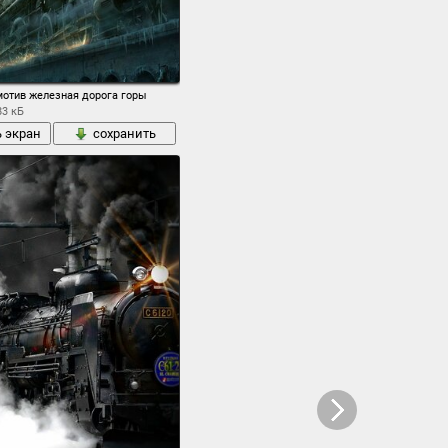
к люди
мотив железная дорога горы
83 кБ
ь экран
сохранить