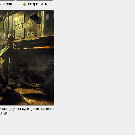
ь экран
сохранить
д шлагбаум.
инар девушка курит депо паровоз опасно для жизни
68 кБ
ь экран
сохранить