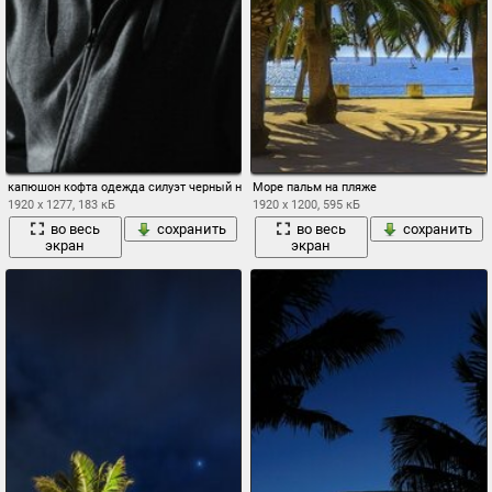
капюшон кофта одежда силуэт черный некто
Море пальм на пляже
1920 x 1277, 183 кБ
1920 x 1200, 595 кБ
во весь
сохранить
во весь
сохранить
экран
экран