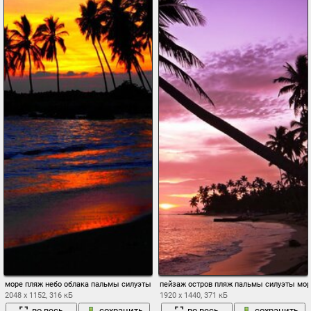
море пляж небо облака пальмы силуэты
пейзаж остров пляж пальмы силуэты мор
2048 x 1152, 316 кБ
1920 x 1440, 371 кБ
во весь
сохранить
во весь
сохранить