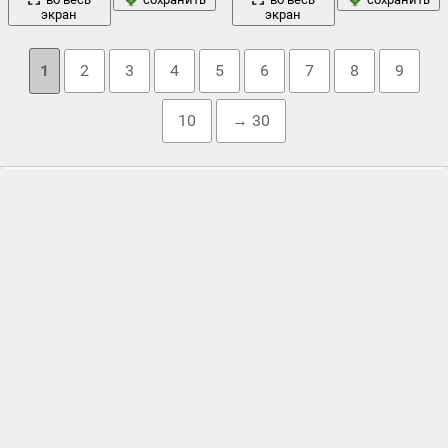
экран
экран
1
2
3
4
5
6
7
8
9
10
→ 30
Облако тегов
берег
блондинка
вид
волны
авентадор
,
,
,
,
вода прозрачность
,
,
девушка
горы
закат
камни
гавайи
,
голые
,
,
груди
,
,
,
,
корабль
красота
луна
капюшон
,
,
кофта
,
красивая
,
,
курорт
,
,
небо
море
ночь
модель
мальдивы
,
мачты
,
,
,
,
некто
,
,
оаху
,
обои
облака
океан
,
,
одежда
,
,
остров
,
остров aitutaki
,
острова
пейзаж
кука
,
отдых
,
пальма
,
пальмы
,
пальмы силуэты
,
паруса
,
,
природа
поле
песок
пляж
,
,
побережье
,
,
прекрасный
,
,
рай
,