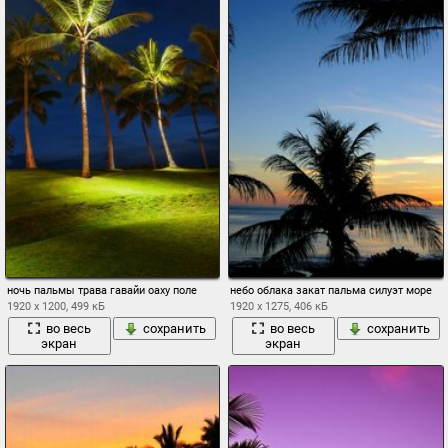
ночь пальмы трава гавайи оаху поле
небо облака закат пальма силуэт море
1920 x 1200, 499 кБ
1920 x 1275, 406 кБ
во весь
сохранить
во весь
сохранить
экран
экран