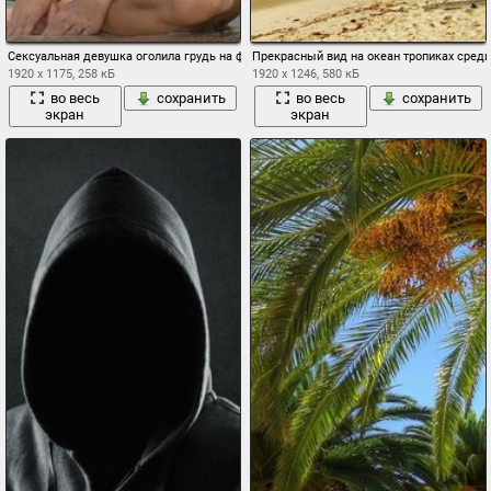
Сексуальная девушка оголила грудь на фоне пальм
Прекрасный вид на океан тропиках среди
1920 x 1175, 258 кБ
1920 x 1246, 580 кБ
во весь
сохранить
во весь
сохранить
экран
экран