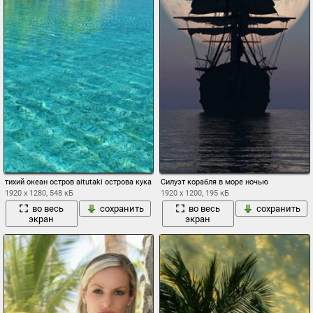
тихий океан остров aitutaki острова кука море пляж пальмы вода прозрачность
Силуэт корабля в море ночью
1920 x 1280, 548 кБ
1920 x 1200, 195 кБ
во весь
сохранить
во весь
сохранить
экран
экран