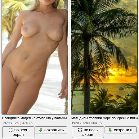
Блондинка модель в стиле ню у пальмы
мальдивы тропики море побережье пляж 
1920 x 1280, 374 кБ
1920 x 1280, 564 кБ
во весь
сохранить
во весь
сохранить
экран
экран