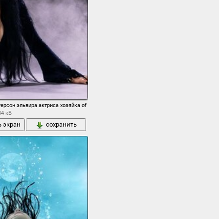
ерсон эльвира актриса хозяйка of the dark
34 кБ
ь экран
сохранить