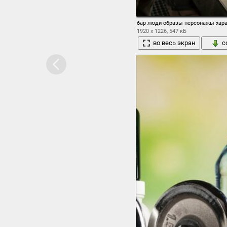
бар люди образы персонажы хар
1920 x 1226, 547 кБ
во весь экран
с