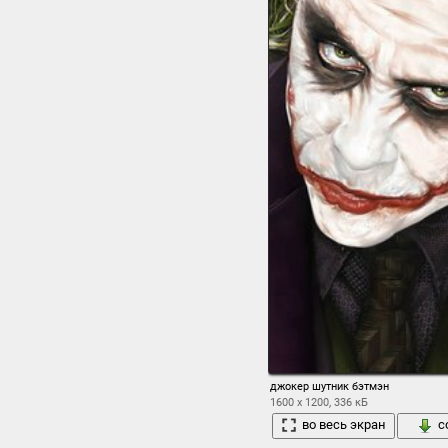
джокер шутник бэтмэн
1600 x 1200, 336 кБ
во весь экран
с