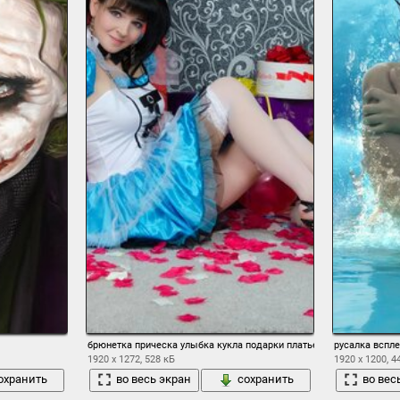
брюнетка прическа улыбка кукла подарки платье чулки игрушки
русалка вспл
1920 x 1272, 528 кБ
1920 x 1200, 4
охранить
во весь экран
сохранить
во вес