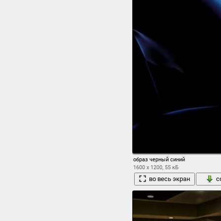
образ черный синий
1600 x 1200, 55 кБ
во весь экран
с