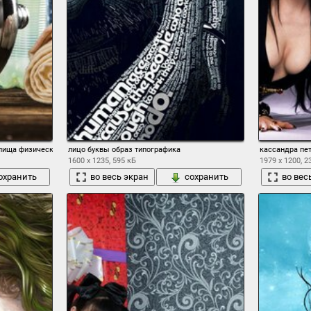
пища физические упражнения
лицо буквы образ типографика
кассандра пет
1600 x 1235, 595 кБ
1979 x 1200, 2
охранить
во весь экран
сохранить
во вес