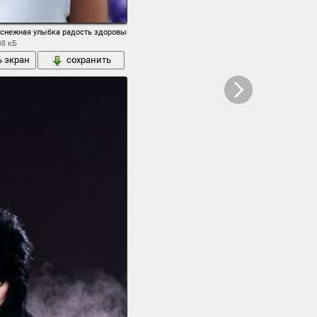
оснежная улыбка радость здоровый образ жизни
08 кБ
ь экран
сохранить