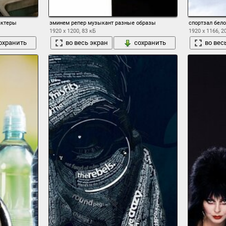
актеры
эминем репер музыкант разные образы
спортзал бел
1920 x 1200, 83 кБ
1920 x 1166, 2
охранить
во весь экран
сохранить
во вес