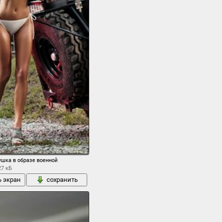
ушка в образе военной
27 кБ
ь экран
сохранить