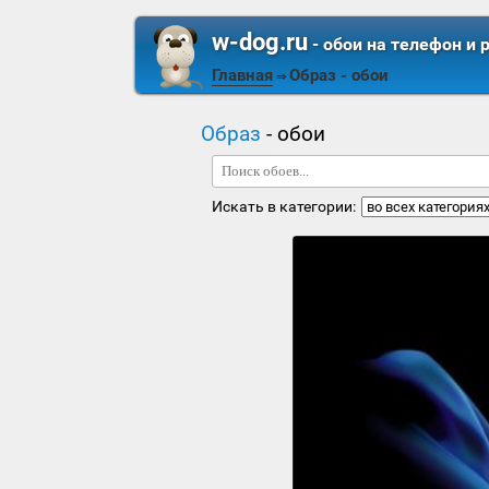
w-dog.ru
- обои на телефон и 
Главная
Образ
- обои
⇒
Образ
- обои
Искать в категории: