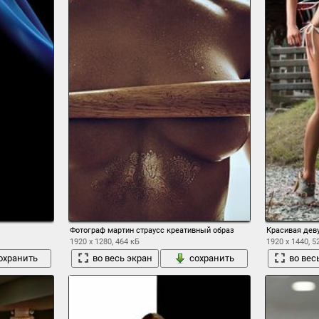
Фотограф мартин страусс креативный образ
Красивая дев
1920 x 1280, 464 кБ
1920 x 1440, 5
охранить
во весь экран
сохранить
во вес