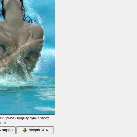
еск брызги вода девушка хвост
46 кБ
ь экран
сохранить