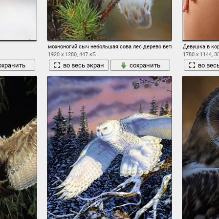
мохноногий сыч небольшая сова лес дерево ветки иголки
Девушка в ко
1920 x 1280, 447 кБ
1780 x 1144, 3
охранить
во весь экран
сохранить
во вес