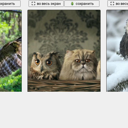
охранить
во весь экран
сохранить
во вес
корзина обои кошаки сова
На заснеженн
1920 x 1440, 639 кБ
1920 x 1272, 3
охранить
во весь экран
сохранить
во вес
1
2
3
4
5
6
7
8
9
10
→ 30