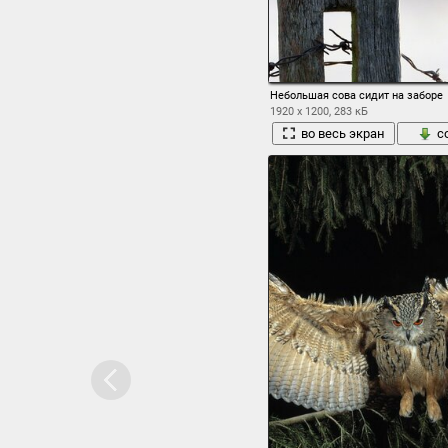
Небольшая сова сидит на заборе
1920 x 1200, 283 кБ
во весь экран
с