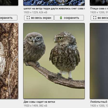
шепот на ветру терри даути живопись снег сова пейзажи природа 
Птица сова с
1920 x 1229, 626 кБ
1920 x 1200, 3
охранить
во весь экран
сохранить
во вес
Две совы сидят на ветки
Любопытный п
1920 x 1459, 382 кБ
1920 x 1200, 1