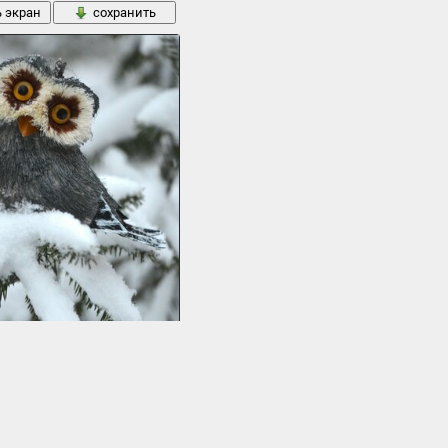
ь экран
сохранить
ой ели сидит игрушечная сова зимой
28 кБ
ь экран
сохранить