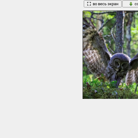
во весь экран
с
Сова взмах крыльев лес
1920 x 1256, 445 кБ
во весь экран
с