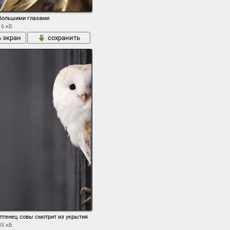
сова зима лес ели хижина
 большими глазами
16 кБ
ь экран
сохранить
тенец совы смотрит из укрытия
35 кБ