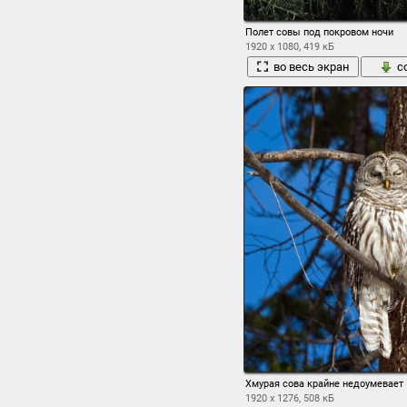
Полет совы под покровом ночи
1920 x 1080, 419 кБ
во весь экран
с
Хмурая сова крайне недоумевает
1920 x 1276, 508 кБ