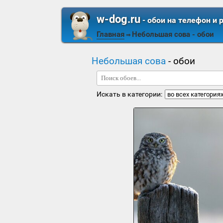
w-dog.ru
- обои на телефон и 
Главная
Небольшая сова
- обои
⇒
Небольшая сова
- обои
Искать в категории: