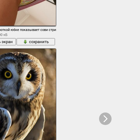
роткой юбке показывает сови стринги
00 кБ
ь экран
сохранить