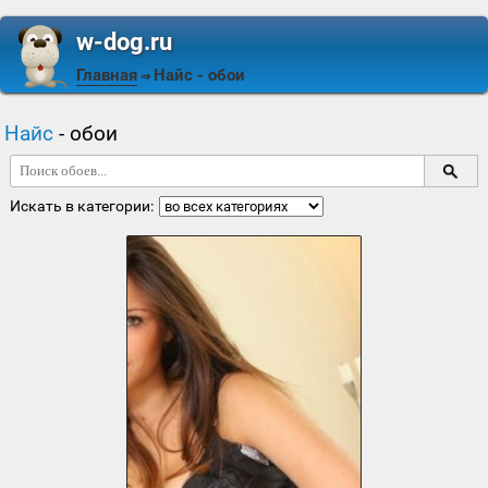
w-dog.ru
Главная
Найс
- обои
⇒
Найс
- обои
Искать в категории: