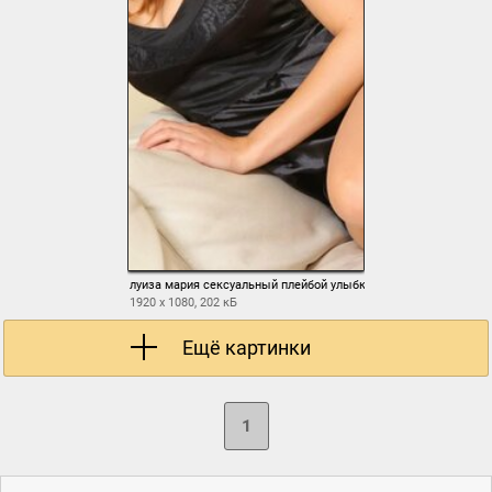
луиза мария сексуальный плейбой улыбка ножки найс чулки т
1920 x 1080, 202 кБ
Ещё картинки
1