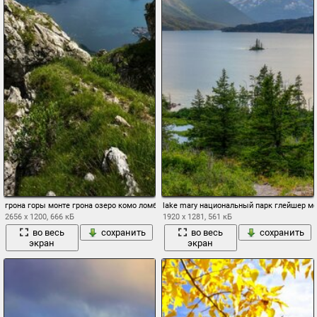
грона горы монте грона озеро комо ломбардия италия альпы италтя озеро горы об
lake mary национальный парк глейшер мо
2656 x 1200, 666 кБ
1920 x 1281, 561 кБ
во весь
сохранить
во весь
сохранить
экран
экран