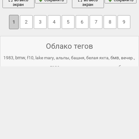
экран
экран
1
2
3
4
5
6
7
8
9
Облако тегов
bmw
бмв
1983
,
,
f10
,
lake mary
,
альпы
,
башня
,
белая яхта
,
,
вечер.
,
гора
вид спереди
,
геркулес
,
,
гора монте-титано
,
гора уилбур
,
деревья
город
горы
здание
,
,
грона горы
,
гуаита
,
дворец
,
,
,
лес
италия
зеркало
,
,
италтя
,
казино
,
крепость
,
ледник
,
,
лицо со
луна
шрамом
,
ломбардия
,
,
маки
,
мега яхта
,
мега-яхта
,
монако
,
монтана
,
монте грона
,
монте карло
,
монте-карло
,
монте-карло
небо
облака
ночь
синий
,
национальный парк глейшер
,
,
,
,
осень
озеро
огни
,
,
озеро джозефин
,
озеро комо
,
,
остров
,
пейзаж
отражение
пальмы
,
,
панорама
,
,
порт
,
порт эркюль
,