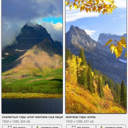
скалистые горы штат монтана сша национальный парк глейшер гора уилбур гора лес
монтана горы осень
1920 x 1280, 365 кБ
1920 x 1280, 631 кБ
во весь
сохранить
во весь
сохранить