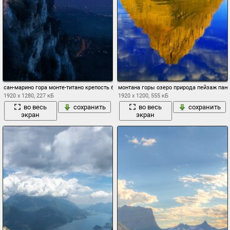
сан-марино гора монте-титано крепость башня гуаита ночь свет луна
монтана горы озеро природа пейзаж пан
1920 x 1280, 227 кБ
1920 x 1200, 555 кБ
во весь
сохранить
во весь
сохранить
экран
экран