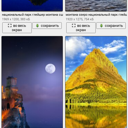
национальный парк глейшер монтана сша небо горы озеро лес осень отражение
монтана озеро национальный парк глейш
1969 x 1200, 383 кБ
1920 x 1275, 754 кБ
во весь
сохранить
во весь
сохранить
экран
экран