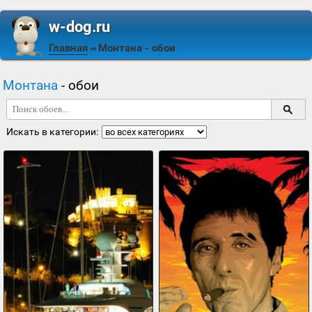
w-dog.ru
Главная
Монтана
- обои
⇒
Монтана
- обои
Искать в категории: