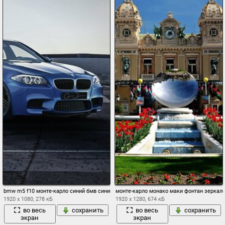
bmw m5 f10 монте-карло синий бмв синий вид спереди ходовые огни небо здание
монте-карло монако маки фонтан зеркал
1920 x 1080, 278 кБ
1920 x 1280, 674 кБ
во весь
сохранить
во весь
сохранить
экран
экран