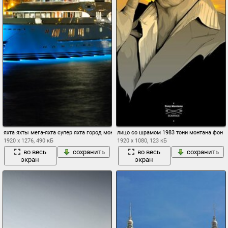
яхта яхты мега-яхта супер яхта город монако монте-карло порт порт эркюль геркулес
лицо со шрамом 1983 тони монтана фон
1920 x 1276, 490 кБ
1920 x 1080, 123 кБ
во весь
сохранить
во весь
сохранить
экран
экран