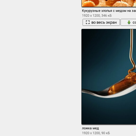
Кукурузные хлопья с медом на за
1920 x 1200, 346 кБ
во весь экран
с
ложка мед
1920 x 1200, 90 кБ