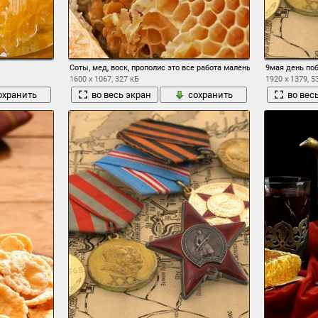
Соты, мед, воск, прополис это все работа маленьких пчел
9мая день по
1600 x 1067, 327 кБ
1920 x 1379, 5
охранить
во весь экран
сохранить
во вес