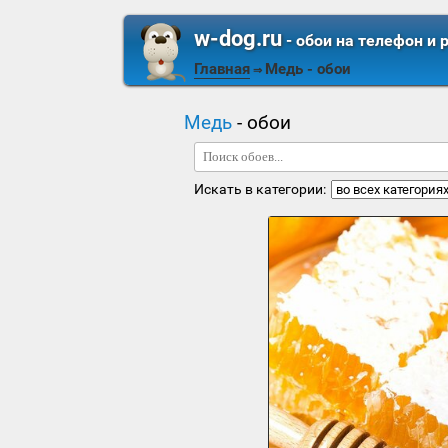
w-dog.ru
- обои на телефон и 
Главная
Медь
- обои
⇒
Медь
- обои
Искать в категории: