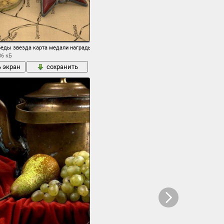
беды звезда карта медали награды
36 кБ
ь экран
сохранить