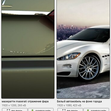
мазератти maserati отражение фара
Белый автомобиль на фоне города
1920 x 1200, 265 кБ
1920 x 1080, 423 кБ
во весь
сохранить
во весь
сохранить