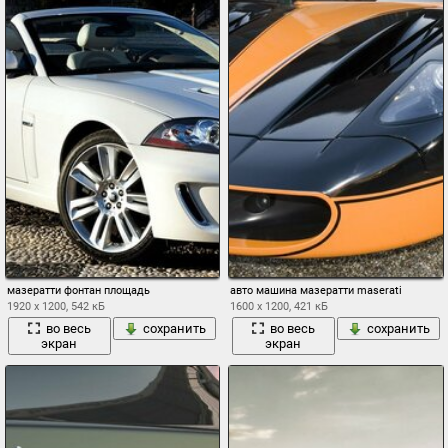
мазератти фонтан площадь
авто машина мазератти maserati
1920 x 1200, 542 кБ
1600 x 1200, 421 кБ
во весь
сохранить
во весь
сохранить
экран
экран