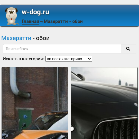
w-dog.ru
Главная
Мазератти
- обои
⇒
Мазератти
- обои
Искать в категории: