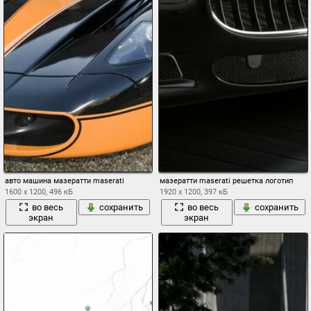
авто машина мазератти maserati
мазератти maserati решетка логотип
1600 x 1200, 496 кБ
1920 x 1200, 397 кБ
во весь
сохранить
во весь
сохранить
экран
экран