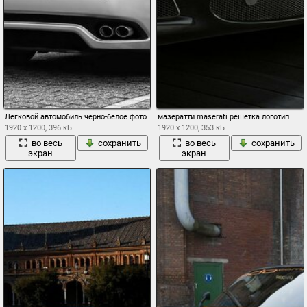
Легковой автомобиль черно-белое фото
мазератти maserati решетка логотип
1920 x 1200, 396 кБ
1920 x 1200, 353 кБ
во весь
сохранить
во весь
сохранить
экран
экран