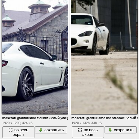
maserati granturismo тюнинг белый улица
maserati granturismo mc stradale белый 
1920 x 1200, 424 кБ
1920 x 1328, 338 кБ
во весь
сохранить
во весь
сохранить
экран
экран