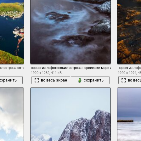
е острова острова море побережье горы облака дома панорама вид сверху
норвегия лофотенские острова норвежске море архипелаг коммуна
норвегия лоф
1920 x 1282, 411 кБ
1920 x 1294, 4
охранить
во весь экран
сохранить
во вес