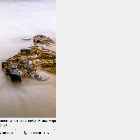
а москенес фюльке нурланн поселение городок зима февраль снег
тенские острова небо облака море песок
54 кБ
ь экран
сохранить