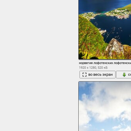
норвегия лофотенских лофотенски
1920 x 1280, 520 кБ
во весь экран
с