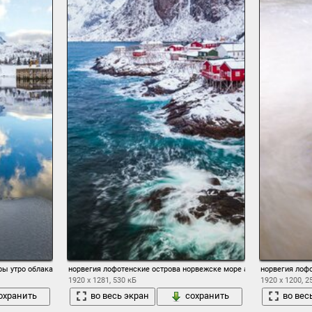
ры утро облака отражения
норвегия лофотенские острова норвежске море архипелаг коммун
норвегия лофо
1920 x 1281, 530 кБ
1920 x 1200, 2
охранить
во весь экран
сохранить
во вес