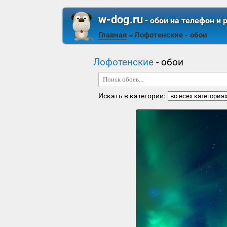
w-dog.ru
- обои на телефон и 
Главная
Лофотенские
- обои
⇒
Лофотенские
- обои
Искать в категории: