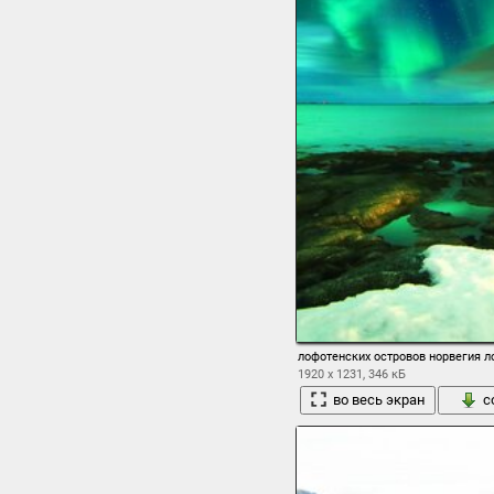
лофотенских островов норвегия л
1920 x 1231, 346 кБ
во весь экран
с