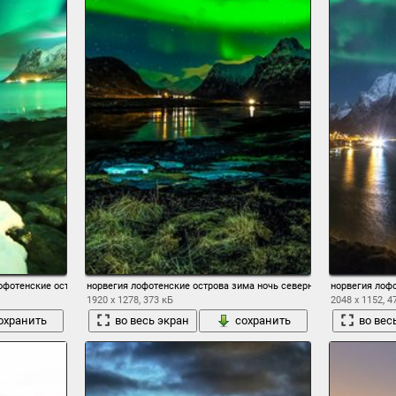
офотенские острова северное сияние горы море камни снег ночь звезды
норвегия лофотенские острова зима ночь северное сияние
норвегия лофо
1920 x 1278, 373 кБ
2048 x 1152, 4
охранить
во весь экран
сохранить
во вес