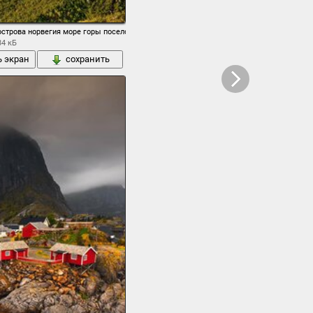
острова норвегия море горы поселок дома
34 кБ
ь экран
сохранить