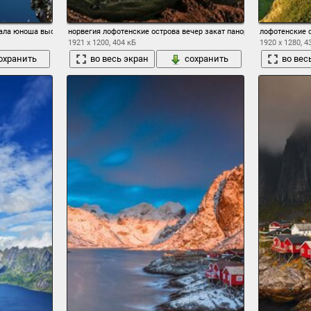
кала юноша высота
норвегия лофотенские острова вечер закат панорама
лофотенские 
1921 x 1200, 404 кБ
1920 x 1280, 4
охранить
во весь экран
сохранить
во вес