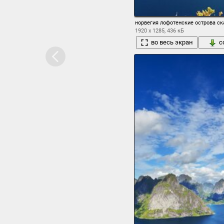
норвегия лофотенские острова с
1920 x 1285, 436 кБ
во весь экран
с