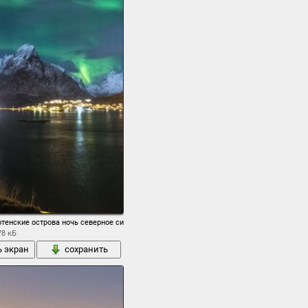
тенские острова ночь северное сияние
78 кБ
ь экран
сохранить