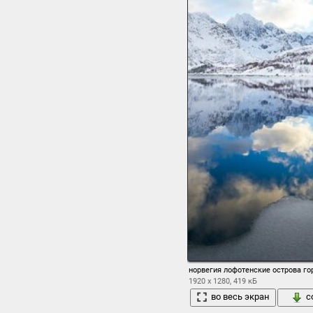
норвегия лофотенские острова го
1920 x 1280, 419 кБ
во весь экран
с