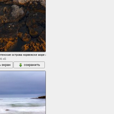
 москенес фюльке нурланн поселение городок зима янврь снег утро свет горы
отенские острова норвежске море архипелаг коммуна москенес фюльке нурланн посе
86 кБ
ь экран
сохранить