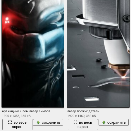
арт хищник шлем лазер символ
лазер прожиг деталь
1920 x 1358, 185 кБ
1920 x 1460, 332 кБ
во весь
сохранить
во весь
сохранить
экран
экран