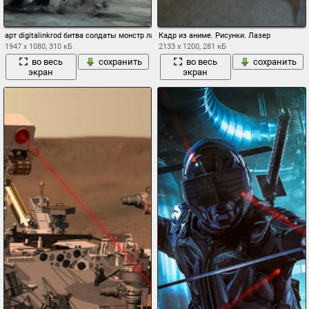
арт digitalinkrod битва солдаты монстр лазер луч робот руины автомат оружие дым
Кадр из аниме. Рисунки. Лазер
1947 x 1080, 310 кБ
2133 x 1200, 281 кБ
во весь
сохранить
во весь
сохранить
экран
экран