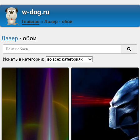
w-dog.ru
Главная
Лазер
- обои
⇒
Лазер
- обои
Искать в категории: