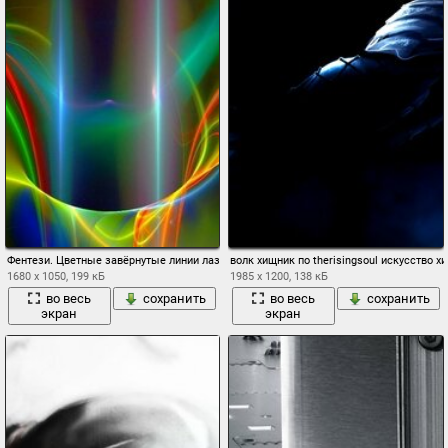
Фентези. Цветные завёрнутые линии лазера
волк хищник по therisingsoul искусство 
1680 x 1050, 199 кБ
1985 x 1200, 138 кБ
во весь
сохранить
во весь
сохранить
экран
экран