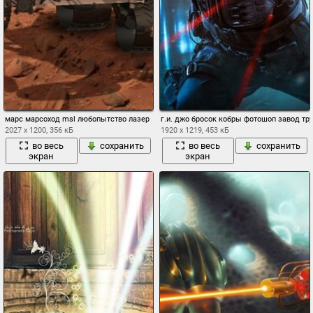
марс марсоход msl любопытство лазер
г.и. джо бросок кобры фотошоп завод т
2027 x 1200, 356 кБ
1920 x 1219, 453 кБ
во весь
сохранить
во весь
сохранить
экран
экран