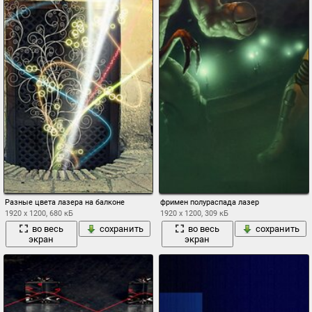
Разные цвета лазера на балконе
фримен полураспада лазер
1920 x 1200, 680 кБ
1920 x 1200, 309 кБ
во весь
сохранить
во весь
сохранить
экран
экран