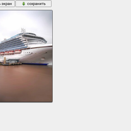
ь экран
сохранить
дящее солнце мега-яхта гига яхта круизный лайнер фэнтези дисней карнавал свобода
глия порт причал круизный лайнер карибы принцесса
38 кБ
ь экран
сохранить