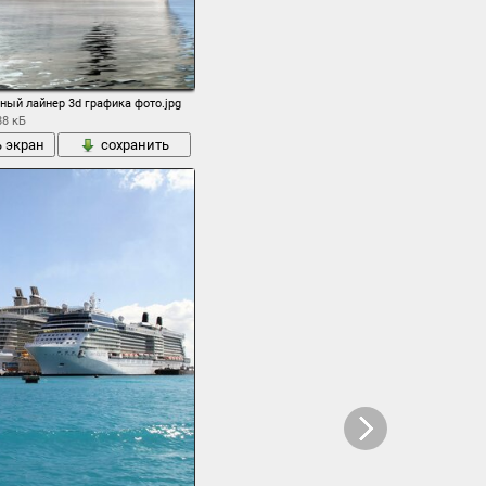
ный лайнер 3d графика фото.jpg
88 кБ
ь экран
сохранить