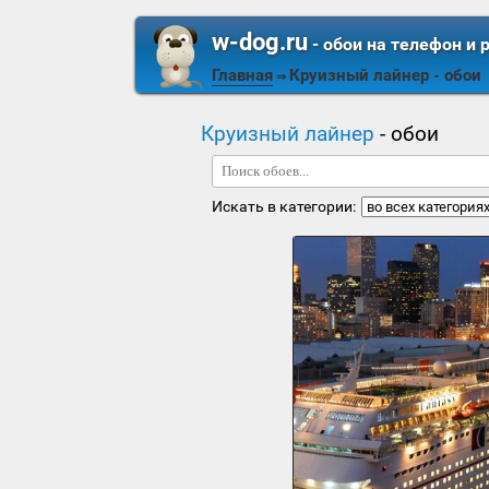
w-dog.ru
- обои на телефон и 
Главная
Круизный лайнер
- обои
⇒
Круизный лайнер
- обои
Искать в категории: