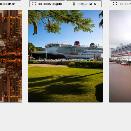
охранить
во весь экран
сохранить
во вес
зный лайнер отражение дома. огни
карибы st.thomas остров яхтенного пристанища гранде яхта восхо
ливерпуль ан
1949 x 1200, 572 кБ
1920 x 1269, 2
охранить
во весь экран
сохранить
во вес
1
2
3
4
5
6
7
8
9
10
→ 18