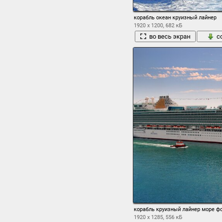
корабль океан круизный лайнер
1920 x 1200, 682 кБ
во весь экран
с
корабль круизный лайнер море ф
1920 x 1285, 556 кБ