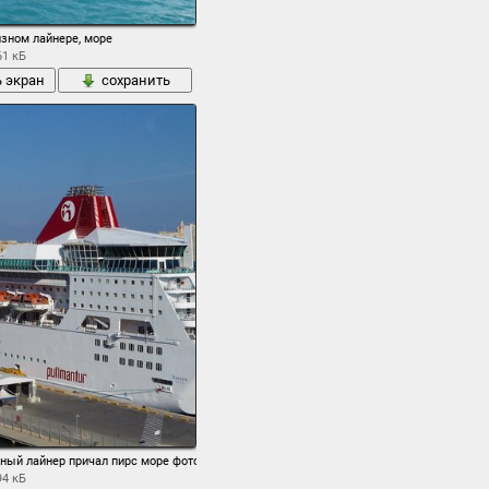
изном лайнере, море
61 кБ
ь экран
сохранить
зный лайнер причал пирс море фото
94 кБ