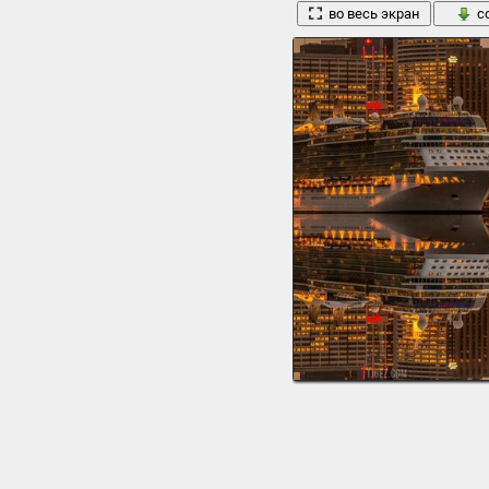
во весь экран
с
сиднэй город вечер корабль круи
1920 x 1200, 564 кБ
во весь экран
с