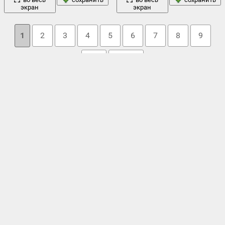
экран
экран
1
2
3
4
5
6
7
8
9
10
→ 30
Облако тегов
взгляд
блондинка
брюнетка
волосы
глаза
,
,
бюст
,
,
,
,
глазки
,
девушка
грудь
девушки
,
губы
,
,
,
декольте
,
джинси
,
длинные
комната
волосы
,
женщины
,
занавески
,
керосинка
,
,
красавица
,
красота
красивая
,
красиво
,
красивые глаза
,
,
кулон
,
лара крофт
,
лицо
модель
платье
лежит
,
,
локоны
,
,
нижнее белье
,
ножки
,
,
сексуальный
позирование
,
прическа
,
секси
,
,
ткань
,
фигура
,
фотомодель
,
эротика