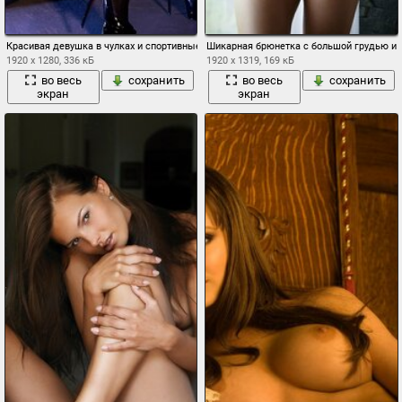
Красивая девушка в чулках и спортивные автомобили
Шикарная брюнетка с большой грудью и 
1920 x 1280, 336 кБ
1920 x 1319, 169 кБ
во весь
сохранить
во весь
сохранить
экран
экран