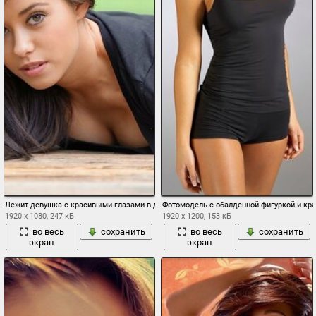
Лежит девушка с красивыми глазами в джинсах
Фотомодель с обалденной фигуркой и кр
1920 x 1080, 247 кБ
1920 x 1200, 153 кБ
во весь
сохранить
во весь
сохранить
экран
экран