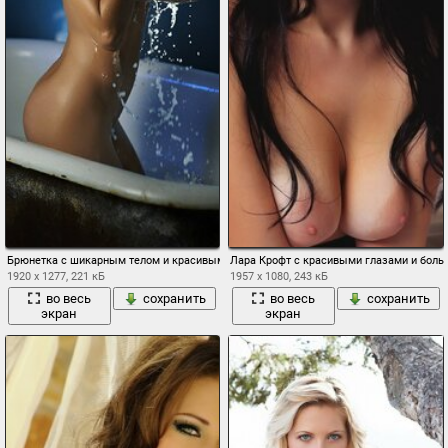
Брюнетка с шикарным телом и красивыми глазами в ванной
Лара Крофт с красивыми глазами и бол
1920 x 1277, 221 кБ
1957 x 1080, 243 кБ
во весь
сохранить
во весь
сохранить
экран
экран