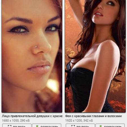
Лицо привлекательной девушки с красивыми глазами
Фея с красивыми глазами и волосами
1680 x 1050, 290 кБ
1920 x 1200, 342 кБ
во весь
сохранить
во весь
сохранить