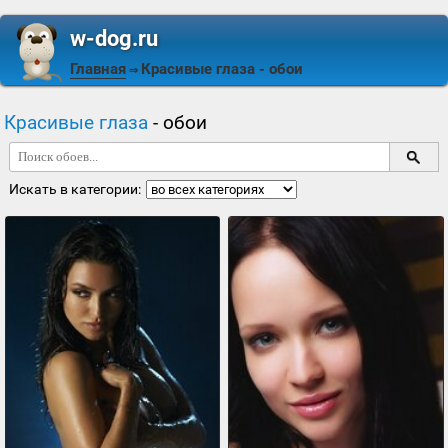
w-dog.ru
Главная
Красивые глаза
- обои
⇒
Красивые глаза
- обои
Искать в категории: