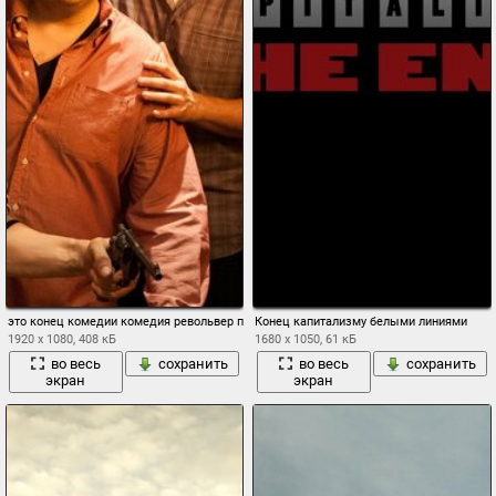
это конец комедии комедия револьвер пистолет джона хилл сет роген джеймс фра
Конец капитализму белыми линиями
1920 x 1080, 408 кБ
1680 x 1050, 61 кБ
во весь
сохранить
во весь
сохранить
экран
экран