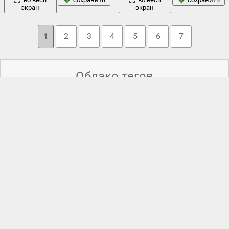
экран
экран
1
2
3
4
5
6
7
Облако тегов
арт
вечер
война
2012
,
fallout 3
,
апокалипсис
,
,
богдан
,
,
,
газон
,
деревья
город
дерево
,
,
,
джей барушель
,
джеймс
закат
франко
,
джона хилл
,
дорожка
,
дэнни макбрайд
,
,
зло
,
книга
капитализм
,
,
комедии
,
комедия
,
конец
,
конец дня
,
конец
лета
,
конец пытается
,
конец света
,
корпорации
,
кризис
,
крэйг
лес
листья
лучи
надпись
робинсон
,
лента
,
,
,
,
москва
,
,
планета
небоскребы
огонь
пистолет
небосвод
,
,
облака.
,
,
,
,
полет
птицы
,
посадки
,
пост
,
,
пустош
,
пустошь
,
рабство
,
свет
солнце
трава
разрушение
,
револьвер
,
,
сет роген
,
,
,