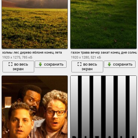
холмы лес дерево яблоня конец лета
газон трава вечер закат конец дня солн
1920 x 1275, 785 кБ
1920 x 1280, 521 кБ
во весь
сохранить
во весь
сохранить
экран
экран