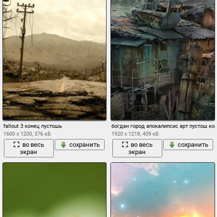
fallout 3 конец пустошь
богдан город апокалипсис арт пустош ко
1600 x 1200, 376 кБ
1920 x 1218, 409 кБ
во весь
сохранить
во весь
сохранить
экран
экран