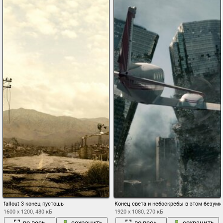
fallout 3 конец пустошь
Конец света и небоскребы в этом безуми
1600 x 1200, 480 кБ
1920 x 1080, 270 кБ
во весь
сохранить
во весь
сохранить