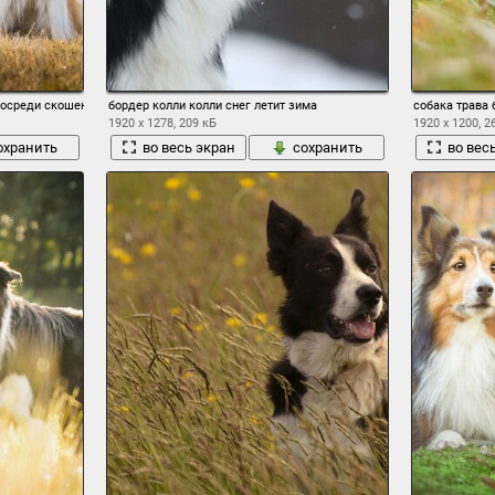
посреди скошенного луга
бордер колли колли снег летит зима
собака трава 
1920 x 1278, 209 кБ
1920 x 1200, 2
охранить
во весь экран
сохранить
во вес