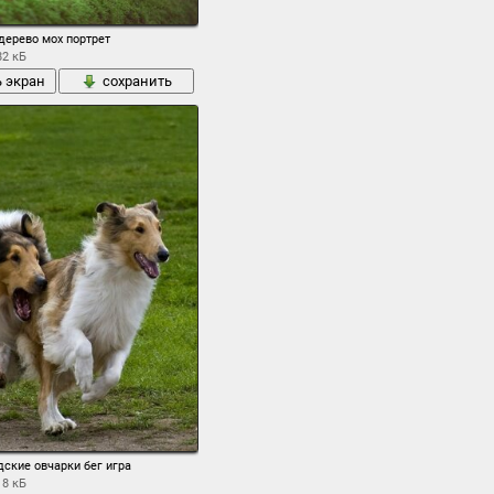
дерево мох портрет
82 кБ
ь экран
сохранить
ские овчарки бег игра
18 кБ