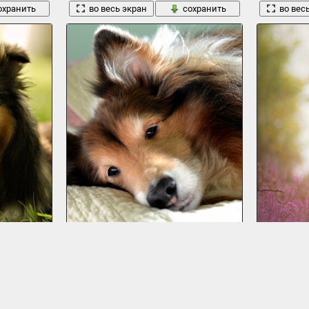
охранить
во весь экран
сохранить
во вес
собака колли взгляд морда
бордер-колли
1920 x 1282, 357 кБ
1920 x 1201, 2
охранить
во весь экран
сохранить
во вес
1
2
3
4
5
6
7
8