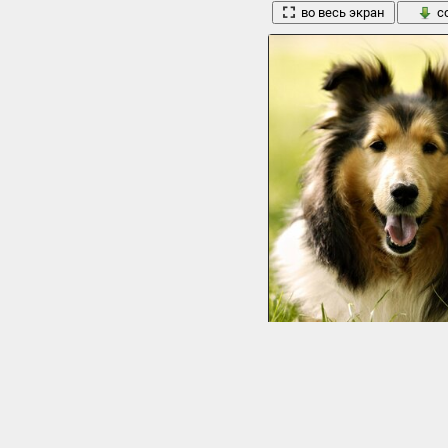
во весь экран
с
травка собака порода колли
1920 x 1080, 294 кБ
во весь экран
с