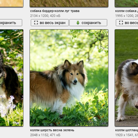
собака бордер-колли луг трава
колли собака 
2134 x 1200, 420 кБ
1995 x 1200, 2
охранить
во весь экран
сохранить
во вес
колли шерсть весна зелень
колли шотланд
2048 x 1152, 471 кБ
1920 x 1541, 6