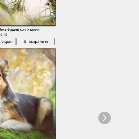
боке бордер колли колли
66 кБ
ь экран
сохранить