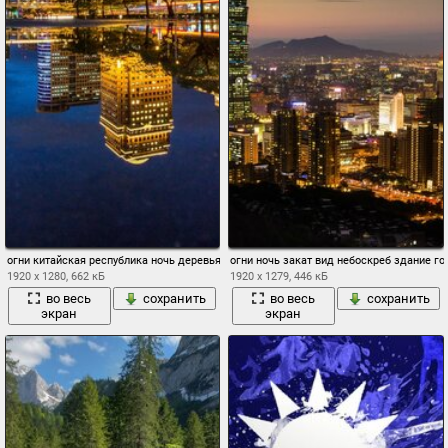
огни китайская республика ночь деревья небоскребы дорога город тайвань здание 
огни ночь закат вид небоскреб здание го
1920 x 1280, 662 кБ
1920 x 1279, 446 кБ
во весь
сохранить
во весь
сохранить
экран
экран