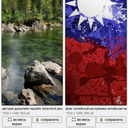
австрия дахштайн republik österreich республика austrija osztrák köztársaság республ
флаг китайской республики китайская на
1920 x 1440, 965 кБ
1920 x 1080, 490 кБ
во весь
сохранить
во весь
сохранить
экран
экран