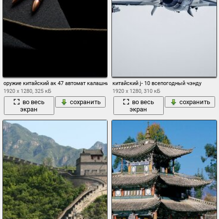
оружие китайский ак 47 автомат калашникова
китайский j- 10 всепогодный чэнду
1920 x 1280, 325 кБ
1920 x 1280, 310 кБ
во весь
сохранить
во весь
сохранить
экран
экран