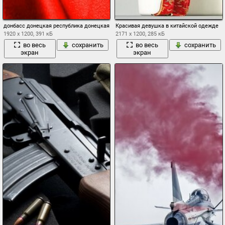
донбасс донецкая республика донецкая русь непоколебимы гордый народ донецк фл
Красивая девушка в китайской одежде
1920 x 1200, 391 кБ
2171 x 1200, 285 кБ
во весь
сохранить
во весь
сохранить
экран
экран