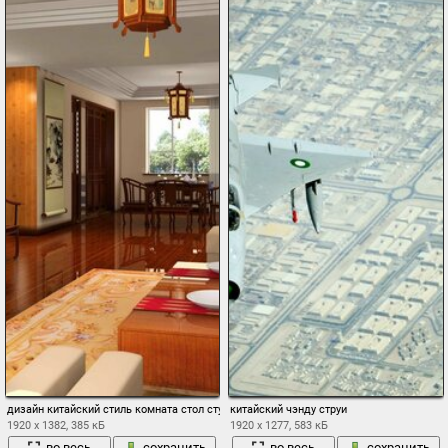
дизайн китайский стиль комната стол стулья диван кресла столик телевизор люстр
китайский чэнду струи
1920 x 1382, 385 кБ
1920 x 1277, 583 кБ
во весь
сохранить
во весь
сохранить