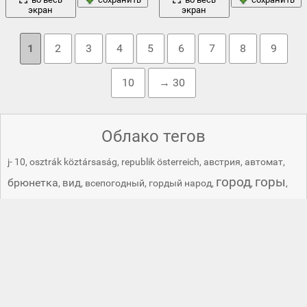
экран
экран
1
2
3
4
5
6
7
8
9
10
→ 30
Облако тегов
j- 10
,
osztrák köztársaság
,
republik österreich
,
австрия
,
автомат
,
город
горы
брюнетка
вид
,
,
всепогодный
,
гордый народ
,
,
,
деревья
дизайн
диван
дахштайн
,
,
,
,
домик
,
донбасс
,
дорога
закат
донецк
,
донецкая республика
,
донецкая русь
,
,
,
здание
,
калашникова
,
китайская
,
китайская народная
республика
,
китайская республика
,
китайский
,
китайский ак 47
,
комната
краски
,
,
красотка
,
кресла
,
крыша
,
люстры.
,