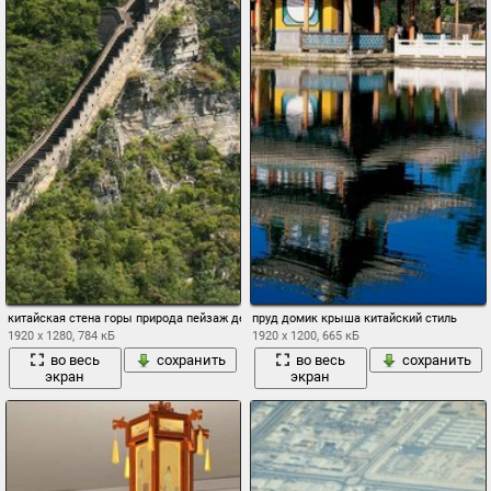
китайская стена горы природа пейзаж деревья
пруд домик крыша китайский стиль
1920 x 1280, 784 кБ
1920 x 1200, 665 кБ
во весь
сохранить
во весь
сохранить
экран
экран