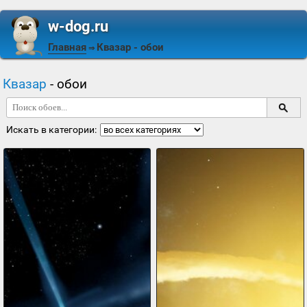
w-dog.ru
Главная
Квазар
- обои
⇒
Квазар
- обои
Искать в категории: