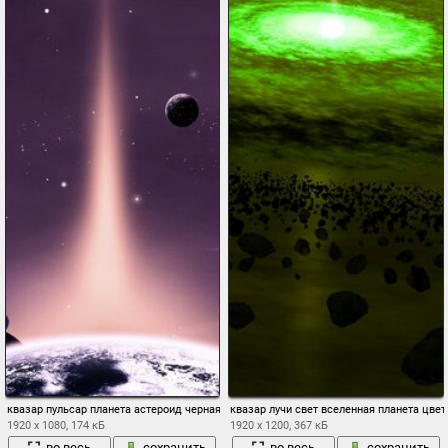
квазар пульсар планета астероид черная дыра солнце газ звезда комета метеор ко
квазар лучи свет вселенная планета цве
1920 x 1080, 174 кБ
1920 x 1200, 367 кБ
во весь
сохранить
во весь
сохранить