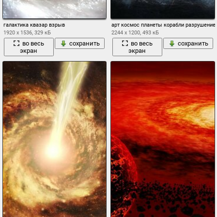
галактика квазар взрыв
арт космос планеты корабли разрушение
1920 x 1536, 329 кБ
2244 x 1200, 493 кБ
во весь
сохранить
во весь
сохранить
экран
экран