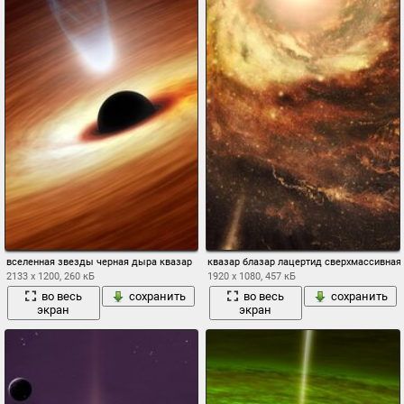
вселенная звезды черная дыра квазар
квазар блазар лацертид сверхмассивная
2133 x 1200, 260 кБ
1920 x 1080, 457 кБ
во весь
сохранить
во весь
сохранить
экран
экран