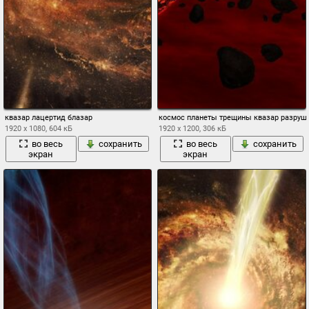
квазар лацертид блазар
космос планеты трещины квазар разруш
1920 x 1080, 604 кБ
1920 x 1200, 306 кБ
во весь
сохранить
во весь
сохранить
экран
экран